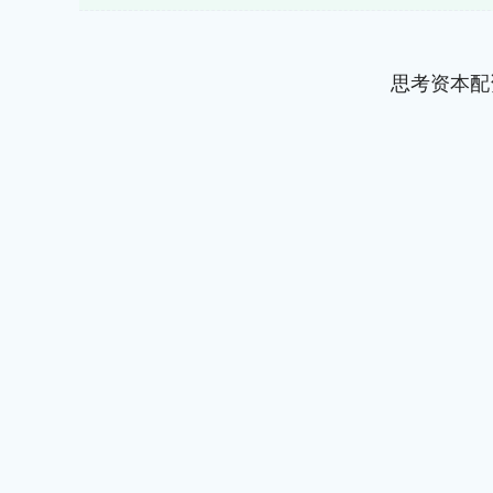
思考资本配
深证成指
14110.12
.92
0.57%
-34.08
-0