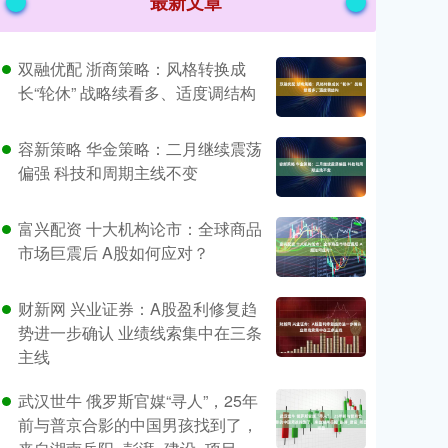
最新文章
双融优配 浙商策略：风格转换成
长“轮休” 战略续看多、适度调结构
容新策略 华金策略：二月继续震荡
偏强 科技和周期主线不变
富兴配资 十大机构论市：全球商品
市场巨震后 A股如何应对？
财新网 兴业证券：A股盈利修复趋
势进一步确认 业绩线索集中在三条
主线
武汉世牛 俄罗斯官媒“寻人”，25年
前与普京合影的中国男孩找到了，