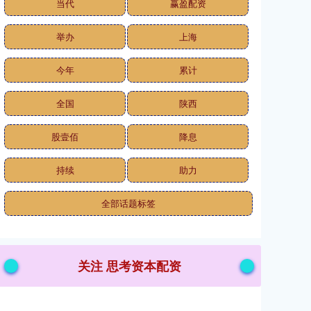
当代
赢盈配资
举办
上海
今年
累计
全国
陕西
股壹佰
降息
持续
助力
全部话题标签
关注 思考资本配资