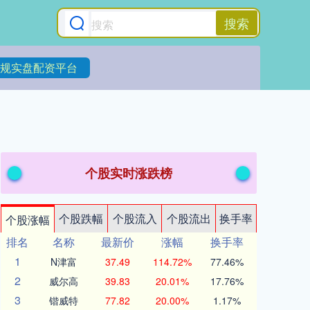
搜索
规实盘配资平台
个股实时涨跌榜
个股跌幅
个股流入
个股流出
换手率
个股涨幅
排名
名称
最新价
涨幅
换手率
1
N津富
37.49
114.72%
77.46%
2
威尔高
39.83
20.01%
17.76%
3
锴威特
77.82
20.00%
1.17%