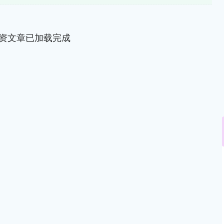
资文章已加载完成
沪深300
4651.31
.24%
-6.85
-0.15%