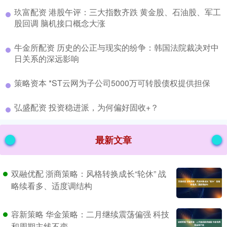
​玖富配资 港股午评：三大指数齐跌 黄金股、石油股、军工
股回调 脑机接口概念大涨
​牛金所配资 历史的公正与现实的纷争：韩国法院裁决对中
日关系的深远影响
​策略资本 *ST云网为子公司5000万可转股债权提供担保
​弘盛配资 投资稳进派，为何偏好固收+？
最新文章
双融优配 浙商策略：风格转换成长“轮休” 战
略续看多、适度调结构
容新策略 华金策略：二月继续震荡偏强 科技
和周期主线不变