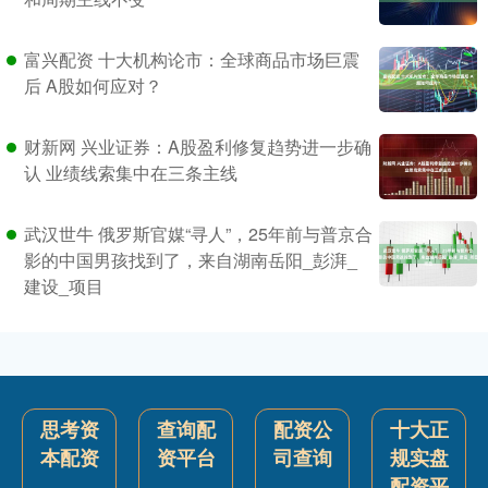
富兴配资 十大机构论市：全球商品市场巨震
后 A股如何应对？
财新网 兴业证券：A股盈利修复趋势进一步确
认 业绩线索集中在三条主线
武汉世牛 俄罗斯官媒“寻人”，25年前与普京合
影的中国男孩找到了，来自湖南岳阳_彭湃_
建设_项目
思考资
查询配
配资公
十大正
本配资
资平台
司查询
规实盘
配资平