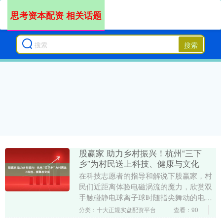
思考资本配资 相关话题
搜索
股赢家 助力乡村振兴！杭州“三下
乡”为村民送上科技、健康与文化
在科技志愿者的指导和解说下股赢家，村
民们近距离体验电磁涡流的魔力，欣赏双
手触碰静电球离子球时随指尖舞动的电
弧，有的与AI象棋机器人展开对决，在对
分类：十大正规实盘配资平台
查看：90
决中体会AI与机....