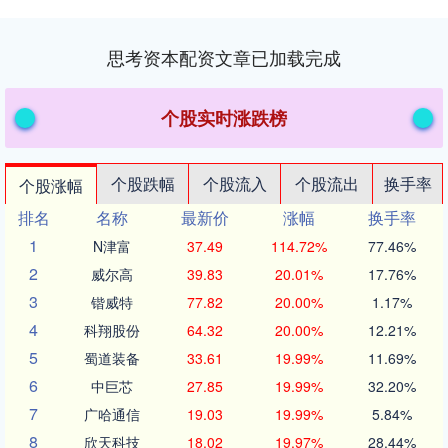
思考资本配资文章已加载完成
个股实时涨跌榜
个股跌幅
个股流入
个股流出
换手率
个股涨幅
排名
名称
最新价
涨幅
换手率
1
N津富
37.49
114.72%
77.46%
2
威尔高
39.83
20.01%
17.76%
3
锴威特
77.82
20.00%
1.17%
4
科翔股份
64.32
20.00%
12.21%
5
蜀道装备
33.61
19.99%
11.69%
6
中巨芯
27.85
19.99%
32.20%
7
广哈通信
19.03
19.99%
5.84%
8
欣天科技
18.02
19.97%
28.44%