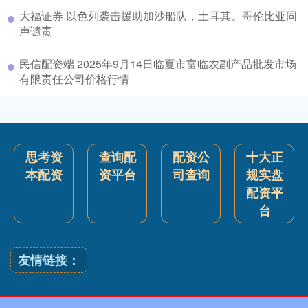
大福证券 以色列袭击援助加沙船队，土耳其、哥伦比亚同
声谴责
民信配资端 2025年9月14日临夏市富临农副产品批发市场
有限责任公司价格行情
思考资
查询配
配资公
十大正
本配资
资平台
司查询
规实盘
配资平
台
友情链接：