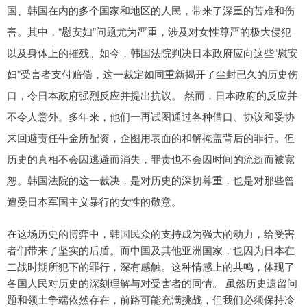
国、韩国在内的多个国家和地区的人民，带来了深重的苦难和伤
害。其中，“慰安妇”问题尤为严重，涉及对女性尊严的极大侵犯
以及身体上的摧残。如今，韩国法院判决日本政府应向这些“慰安
妇”受害者支付赔偿，这一裁定如同重新揭开了尘封已久的历史伤
口，令日本政府强烈反应并提出抗议。 然而，日本政府的反应并
不令人意外。多年来，他们一再试图通过各种借口、协议和妥协
来回避责任牛金所配资，企图用表面的和解掩盖背后的罪行。但
历史的真相不会因逃避而消失，罪责也不会因时间的流逝而被宽
恕。韩国法院的这一裁决，是对历史的深切尊重，也是对那些曾
遭受日本军国主义暴行的女性的敬意。
在这场历史的博弈中，韩国民众的支持成为强大的动力，给受害
者们带来了坚实的后盾。而中国及其他亚洲国家，也因为日本在
二战时期所犯下的罪行，深有感触。这种情感上的共鸣，体现了
各国人民对历史的深刻理解与对受害者的同情。 虽然历史遗留问
题和领土争端依然存在，前路可能充满挑战，但我们必须保持冷