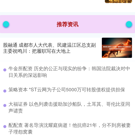
推荐资讯
股融通 成都市人大代表、民建温江区总支副
主委祝鸣川：把履职写在大地上
牛金所配资 历史的公正与现实的纷争：韩国法院裁决对中
日关系的深远影响
策略资本 *ST云网为子公司5000万可转股债权提供担保
大福证券 以色列袭击援助加沙船队，土耳其、哥伦比亚同
声谴责
配配查 著名导演沈耀庭病逝！他抗癌21年，分不到房被妻
子埋怨窝囊