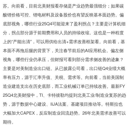
苏。向前看，目前北美财报看存储是产业趋势最强细分；如果碳
酸锂价格可控、锂电材料及设备股价也有望反映基本面趋势。偏
底部视角，哪些行业25Q4可能迎来了盈利拐点？主要是计算机细
分，拐点部分源于前期费用和人员的持续收缩。这也是一种程度
上的“产能出清”，可以用供给出清+需求改善框架看。向前看，基
本面不再拖后腿的背景下，关注春节前后的AI应用机会。偏左侧
视角，哪些行业仍承压，但财报可看到部分需求侧改善的迹象？
主要是对美制造业出口链。从已披露公司看，出口链Q4业绩大概
率有压力，源于汇率升值、关税、需求等。向前看，当前美国制
造业建造支出在历史底部，而工业机械订单已持续改善。最新FY
25Q4北美财报中，TI、卡特彼勒均提到北美工业/制造业复苏的趋
势，源于数据中心建设、IIJA法案、基建项目推动等。特斯拉也
大幅加大CAPEX，反应制造业回流趋势。26年北美需求改善可以
期待。