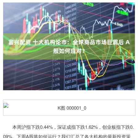
本周沪指下跌0.44%，深证成指下跌1.62%，创业板指下跌0.
09%。下周A股将如何运行？我们汇总了各大机构的最新投资策