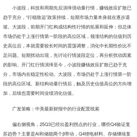
小波段，科技和周期先后演绎强动量行情，赚钱效应扩散已
趋于充分，“行稳致远”政策持续，短期市场力量本身就在逐步退
坡。大波段，前期开门红构成结构性行情的拓展和延伸；但总体
市场仍处于上涨行情第一阶段的高位区域，领涨结构的估值到历
史高位后，本就需要较长时间的震荡调整，消化中长期性价比不
足问题。短期扰动出现，先讨论行情波段定位，再分析扰动因素
的影响。开门红行情演绎至今，小波段赚钱效应扩散已趋于充
分，市场内在稳定性松动。大波段，市场仍处于上涨行情第一阶
段的高位区域。新结构动量行情后，触及历史估值高位的方向增
加，后续也需要时间业绩消化估值。
广发策略：中美最新财报中的行业配置线索
偏右侧视角，25Q3已经出盈利拐点的行业，哪些Q4验证复
苏趋势？主要是AI和储能两个β带动，Q4锂电材料、存储继续复