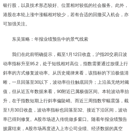
银行股，以及技术形态较好、位置相对较低的社会服务。此外，
港股在本轮上涨中涨幅相对较少，若有合适的回撤买入机会，亦
可加强关注。
东吴策略：年报业绩预告中的景气线索
我们在此前明确提示，截至1月12日收盘，沪指20交易日波
动率指标升至95.2，处于短线相对高位，指数需要通过放缓上行
斜率的方式修复波动率。从历史规律来看，该指标的下沿极值清
晰，一旦回落至30以下，波动率往往触底回升；上沿虽无绝对阈
值，但从近五年数据来看，90附近已属极值区间。本轮波动率抬
升，在于指数短期上行斜率偏陡峭。而近三周指数窄幅震荡，截
至1月30日收盘，波动率指标也回落至32、接近下沿区间，波动
率已得到修复。A股市场进入传统做多窗口。随着年报业绩预告
披露结束，A股市场再度进入上市公司业绩、经济数据的真空