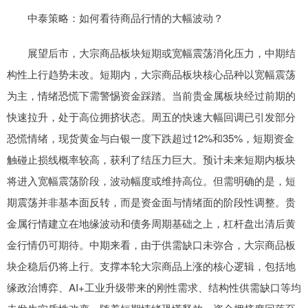
中泰策略：如何看待商品行情的大幅波动？
展望后市，大宗商品板块短期或宽幅震荡消化压力，中期结
构性上行趋势未改。短期内，大宗商品板块核心品种以宽幅震荡
为主，情绪恐慌下需警惕资金踩踏。当前贵金属板块经过前期的
快速拉升，处于高位拥挤状态。周五的快速大幅回调已引发部分
恐慌情绪，现货黄金与白银一度下跌超过12%和35%，短期资金
触碰止损线概率较高，获利了结压力巨大。预计未来短期内板块
将进入宽幅震荡阶段，波动幅度或维持高位。但需明确的是，短
期震荡并非基本面反转，而是资金面与情绪面的阶段性调整。贵
金属行情建立在地缘波动和债务周期基础之上，杠杆盘出清后黄
金行情仍可期待。中期来看，由于供需缺口未弥合，大宗商品板
块企稳后仍将上行。支撑本轮大宗商品上涨的核心逻辑，包括地
缘政治博弈、AI+工业升级带来的刚性需求、结构性供需缺口等均