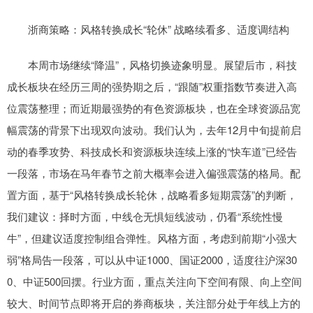
浙商策略：风格转换成长“轮休” 战略续看多、适度调结构
本周市场继续“降温”，风格切换迹象明显。展望后市，科技
成长板块在经历三周的强势期之后，“跟随”权重指数节奏进入高
位震荡整理；而近期最强势的有色资源板块，也在全球资源品宽
幅震荡的背景下出现双向波动。我们认为，去年12月中旬提前启
动的春季攻势、科技成长和资源板块连续上涨的“快车道”已经告
一段落，市场在马年春节之前大概率会进入偏强震荡的格局。配
置方面，基于“风格转换成长轮休，战略看多短期震荡”的判断，
我们建议：择时方面，中线仓无惧短线波动，仍看“系统性慢
牛”，但建议适度控制组合弹性。风格方面，考虑到前期“小强大
弱”格局告一段落，可以从中证1000、国证2000，适度往沪深30
0、中证500回摆。行业方面，重点关注向下空间有限、向上空间
较大、时间节点即将开启的券商板块，关注部分处于年线上方的