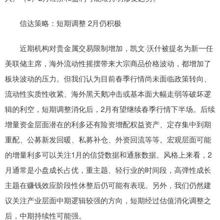
信达策略：短期调整 2月仍积极
近期机构对贵金属交易限制增加，凯文·沃什被提名为新一任
美联储主席，海外流动性摇摆带来大宗商品价格波动，都增加了
板块波动的压力。但我们认为目前春季行情尚未面临政策转向、
流动性实质性收紧、海外黑天鹅冲击或基本面大幅走弱等破坏逻
辑的利空，短期调整消化后，2月有望继续春季行情下半场。后续
增量资金层面潜在的利多还有险资增配权益资产、定存集中到期
重配、公募新发回暖、私募补仓、外资回流等等。宏观层面可能
的增量利多可以关注1月的信贷数据和通胀数据。风格上来看，2
月通常是小盘成长占优，重主题、轻行业的时间段，高弹性成长
主题在赚钱效应阶段性休整后仍可能有表现。另外，我们仍然建
议关注产业层面中期逻辑较强的方向，短期经过估值消化调整之
后，中期持续性可能强。