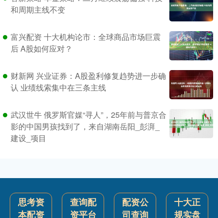
和周期主线不变
富兴配资 十大机构论市：全球商品市场巨震
后 A股如何应对？
财新网 兴业证券：A股盈利修复趋势进一步确
认 业绩线索集中在三条主线
武汉世牛 俄罗斯官媒“寻人”，25年前与普京合
影的中国男孩找到了，来自湖南岳阳_彭湃_
建设_项目
思考资
查询配
配资公
十大正
本配资
资平台
司查询
规实盘