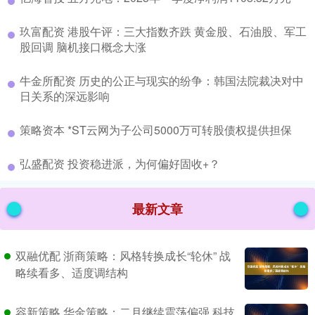
​玖富配资 港股午评：三大指数齐跌 黄金股、石油股、军工
股回调 脑机接口概念大涨
​牛金所配资 历史的公正与现实的纷争：韩国法院裁决对中
日关系的深远影响
​策略资本 *ST云网为子公司5000万可转股债权提供担保
​弘盛配资 投资稳进派，为何偏好固收+？
最新文章
双融优配 浙商策略：风格转换成长“轮休” 战
略续看多、适度调结构
容新策略 华金策略：二月继续震荡偏强 科技