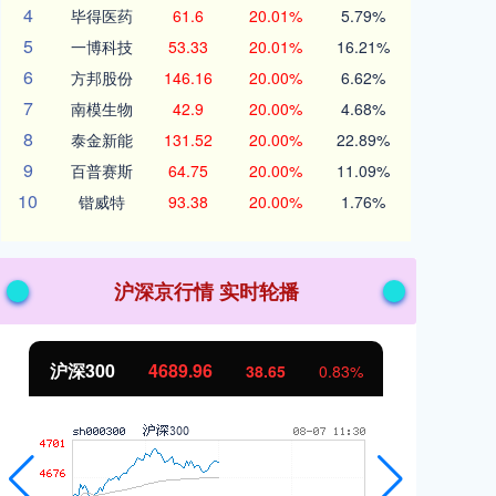
4
毕得医药
61.6
20.01%
5.79%
5
一博科技
53.33
20.01%
16.21%
6
方邦股份
146.16
20.00%
6.62%
7
南模生物
42.9
20.00%
4.68%
8
泰金新能
131.52
20.00%
22.89%
9
百普赛斯
64.75
20.00%
11.09%
10
锴威特
93.38
20.00%
1.76%
沪深京行情 实时轮播
北证50
1129.72
创
6.84
0.61%