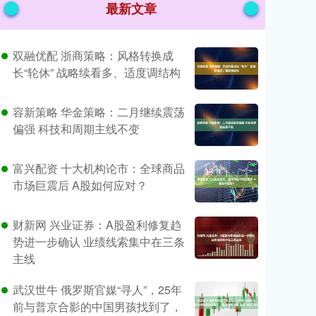
最新文章
双融优配 浙商策略：风格转换成
长“轮休” 战略续看多、适度调结构
容新策略 华金策略：二月继续震荡
偏强 科技和周期主线不变
富兴配资 十大机构论市：全球商品
市场巨震后 A股如何应对？
财新网 兴业证券：A股盈利修复趋
势进一步确认 业绩线索集中在三条
主线
武汉世牛 俄罗斯官媒“寻人”，25年
前与普京合影的中国男孩找到了，