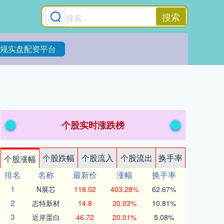
搜索
规实盘配资平台
个股实时涨跌榜
个股跌幅
个股流入
个股流出
换手率
个股涨幅
排名
名称
最新价
涨幅
换手率
1
N展芯
118.02
403.28%
62.67%
2
志特新材
14.8
20.03%
10.81%
3
近岸蛋白
46.72
20.01%
5.08%