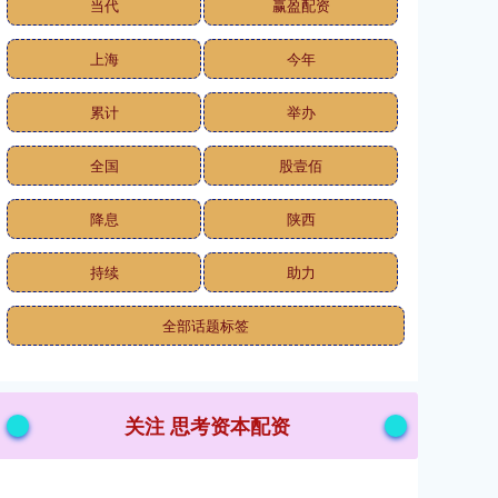
当代
赢盈配资
上海
今年
累计
举办
全国
股壹佰
降息
陕西
持续
助力
全部话题标签
关注 思考资本配资