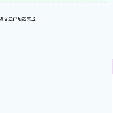
资文章已加载完成
沪深300
4689.96
.31%
38.65
0.83%