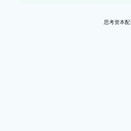
思考资本配
深证成指
14295.08
.16
0.49%
184.96
1