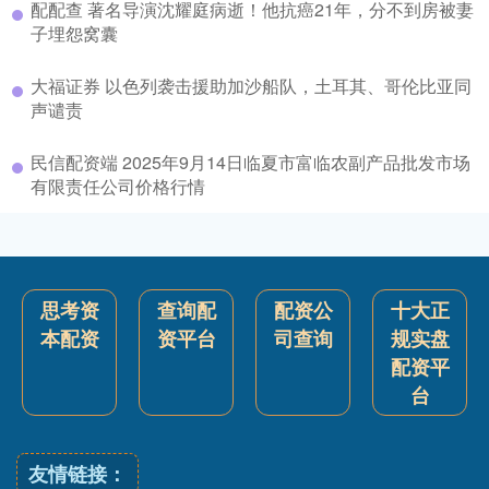
配配查 著名导演沈耀庭病逝！他抗癌21年，分不到房被妻
子埋怨窝囊
大福证券 以色列袭击援助加沙船队，土耳其、哥伦比亚同
声谴责
民信配资端 2025年9月14日临夏市富临农副产品批发市场
有限责任公司价格行情
思考资
查询配
配资公
十大正
本配资
资平台
司查询
规实盘
配资平
台
友情链接：