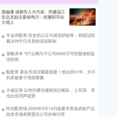
股融通 成都市人大代表、民建温江
区总支副主委祝鸣川：把履职写在
大地上
牛金所配资 历史的公正与现实的纷争：韩国法院
裁决对中日关系的深远影响
策略资本 *ST云网为子公司5000万可转股债权提
供担保
配配查 著名导演沈耀庭病逝！他抗癌21年，分不
到房被妻子埋怨窝囊
大福证券 以色列袭击援助加沙船队，土耳其、哥
伦比亚同声谴责
民信配资端 2025年9月14日临夏市富临农副产品
批发市场有限责任公司价格行情