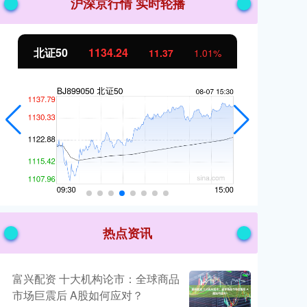
沪深京行情 实时轮播
北证50
1134.24
创
11.37
1.01%
热点资讯
富兴配资 十大机构论市：全球商品
市场巨震后 A股如何应对？