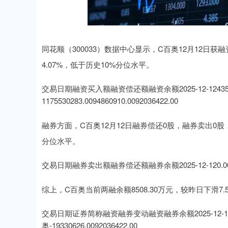
深证成指
14311.01
.68
1.02%
200.89
1
同花顺（300033）数据中心显示，C百奥12月12日获融资
4.07%，低于历史10%分位水平。
交易日期融资买入额融资偿还额融资余额2025-12-1243556072.0
1175530283.0094860910.0092036422.00
融券方面，C百奥12月12日融券偿还0股，融券卖出0
分位水平。
交易日期融券卖出额融券偿还额融券余额2025-12-120.000.000.
综上，C百奥当前两融余额8508.30万元，较昨日下滑7
交易日期证券简称融资融券变动融资融券余额2025-12-12C百奥-69
奥-19330626.0092036422.00