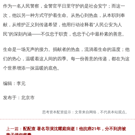
作为一名人民警察，金警官平日里守护的是社会安宁；而这一
次，他以另一种方式守护着生命。从热心到热血，从本职到奉
献，从维护正义到传递希望，他用行动诠释着“人民公安为人
民”的深刻内涵——不仅忠于职责，也忠于心中最朴素的善意。
生命是一场无声的接力。捐献者的热血，流淌着生命的温度；他
们的热心，温暖着这人间的四季。每一份善意的传递，都在为这
个世界增添一抹温暖的底色。
编辑：李元
发布于：北京市
思考资本配资提示：文章来自网络，不代表本站观点。
上一篇：
配配查 著名导演沈耀庭病逝！他抗癌21年，分不到房被
妻子埋怨窝囊