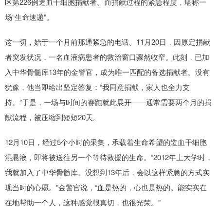
区第226例造血干细胞捐献者。而捐献过程的紧急程度，堪称一
场“生命速递”。
这一切，始于一个月前那通紧急的电话。11月20日，因原定捐献
者突发状况，一名血液病患者的救治窗口骤然收窄。此刻，已加
入中华骨髓库13年的金警官，成为唯一匹配的备选捐献者。没有
犹豫，他当即给出坚定答复：“我同意捐献，家人也全力支
持。”于是，一场与时间的赛跑就此展开——通常需要两个月的捐
献流程，被压缩到短短20天。
12月10日，经过5个小时的采集，承载着生命希望的造血干细胞
混悬液，即将被送往另一个等待救援的生命。“2012年上大学时，
我就加入了中华骨髓库。没想到13年后，会以这样紧急的方式实
现当时的心愿。”金警官说，“血是热的，心也是热的。能实实在
在地帮助一个人，这种感觉很真切，也很光荣。”