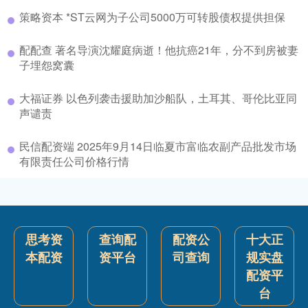
策略资本 *ST云网为子公司5000万可转股债权提供担保
配配查 著名导演沈耀庭病逝！他抗癌21年，分不到房被妻
子埋怨窝囊
大福证券 以色列袭击援助加沙船队，土耳其、哥伦比亚同
声谴责
民信配资端 2025年9月14日临夏市富临农副产品批发市场
有限责任公司价格行情
思考资
查询配
配资公
十大正
本配资
资平台
司查询
规实盘
配资平
台