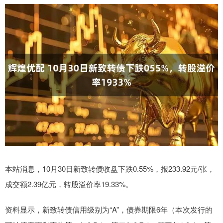
本站消息，10月30日新致转债收盘下跌0.55%，报233.92元/张，
成交额2.39亿元，转股溢价率19.33%。
资料显示，新致转债信用级别为“A”，债券期限6年（本次发行的