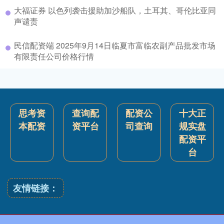
大福证券 以色列袭击援助加沙船队，土耳其、哥伦比亚同
声谴责
民信配资端 2025年9月14日临夏市富临农副产品批发市场
有限责任公司价格行情
思考资
查询配
配资公
十大正
本配资
资平台
司查询
规实盘
配资平
台
友情链接：