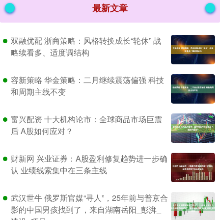
最新文章
双融优配 浙商策略：风格转换成长“轮休” 战
略续看多、适度调结构
容新策略 华金策略：二月继续震荡偏强 科技
和周期主线不变
富兴配资 十大机构论市：全球商品市场巨震
后 A股如何应对？
财新网 兴业证券：A股盈利修复趋势进一步确
认 业绩线索集中在三条主线
武汉世牛 俄罗斯官媒“寻人”，25年前与普京合
影的中国男孩找到了，来自湖南岳阳_彭湃_