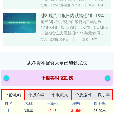
认，自己已经接下了王鹤棣妈妈经营了近
分类：十大正规实盘配资平台
查看：154
二十年的那家....
涨8 现货白银日内跌幅达到1.18%
每经AI快讯，现货白银日内跌幅达到
1.18%涨8，报35.79美元/盎司；COMEX
白银期货主力最新报35.92美元/盎司，日
内跌0.94%。现货黄金短线下挫8....
分类：查询配资平台
查看：102
思考资本配资文章已加载完成
个股实时涨跌榜
个股跌幅
个股流入
个股流出
换手率
个股涨幅
排名
名称
最新价
涨幅
换手率
1
N津富
40.43
131.56%
56.23%