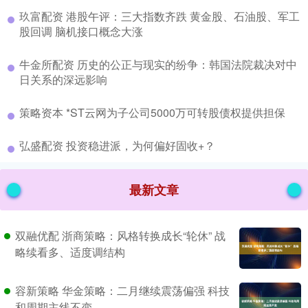
​玖富配资 港股午评：三大指数齐跌 黄金股、石油股、军工
股回调 脑机接口概念大涨
​牛金所配资 历史的公正与现实的纷争：韩国法院裁决对中
日关系的深远影响
​策略资本 *ST云网为子公司5000万可转股债权提供担保
​弘盛配资 投资稳进派，为何偏好固收+？
最新文章
双融优配 浙商策略：风格转换成长“轮休” 战
略续看多、适度调结构
容新策略 华金策略：二月继续震荡偏强 科技
和周期主线不变