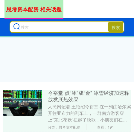
思考资本配资 相关话题
搜索
今裕堂 点“冰”成“金” 冰雪经济加速释
放发展热效应
人民网记者 王绍绍今裕堂 在一列由哈尔滨
开往亚布力的列车上，一群南方游客穿
上“东北花袄”扭起了秧歌，小朋友们在工
作人员的带领下体验剪纸技艺，欢声笑语
分类：思考资本配资
查看：191
不绝于耳。 ....