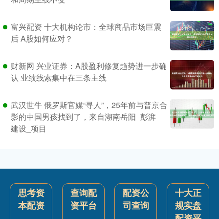
富兴配资 十大机构论市：全球商品市场巨震
后 A股如何应对？
财新网 兴业证券：A股盈利修复趋势进一步确
认 业绩线索集中在三条主线
武汉世牛 俄罗斯官媒“寻人”，25年前与普京合
影的中国男孩找到了，来自湖南岳阳_彭湃_
建设_项目
思考资
查询配
配资公
十大正
本配资
资平台
司查询
规实盘
配资平