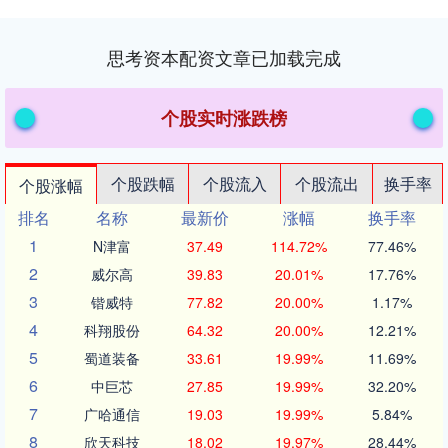
思考资本配资文章已加载完成
个股实时涨跌榜
个股跌幅
个股流入
个股流出
换手率
个股涨幅
排名
名称
最新价
涨幅
换手率
1
N津富
37.49
114.72%
77.46%
2
威尔高
39.83
20.01%
17.76%
3
锴威特
77.82
20.00%
1.17%
4
科翔股份
64.32
20.00%
12.21%
5
蜀道装备
33.61
19.99%
11.69%
6
中巨芯
27.85
19.99%
32.20%
7
广哈通信
19.03
19.99%
5.84%
8
欣天科技
18.02
19.97%
28.44%