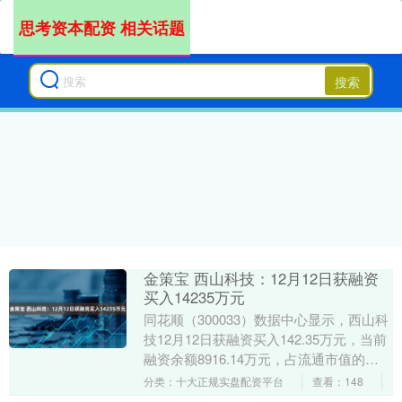
思考资本配资 相关话题
搜索
金策宝 西山科技：12月12日获融资
买入14235万元
同花顺（300033）数据中心显示，西山科
技12月12日获融资买入142.35万元，当前
融资余额8916.14万元，占流通市值的
6.58%，超过历史90%分位水....
分类：十大正规实盘配资平台
查看：148