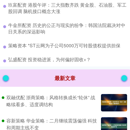
​玖富配资 港股午评：三大指数齐跌 黄金股、石油股、军工
股回调 脑机接口概念大涨
​牛金所配资 历史的公正与现实的纷争：韩国法院裁决对中
日关系的深远影响
​策略资本 *ST云网为子公司5000万可转股债权提供担保
​弘盛配资 投资稳进派，为何偏好固收+？
最新文章
双融优配 浙商策略：风格转换成长“轮休” 战
略续看多、适度调结构
容新策略 华金策略：二月继续震荡偏强 科技
和周期主线不变