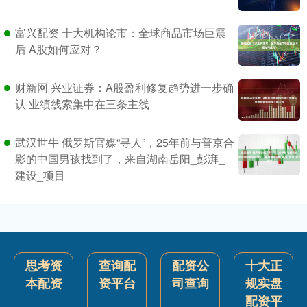
富兴配资 十大机构论市：全球商品市场巨震
后 A股如何应对？
财新网 兴业证券：A股盈利修复趋势进一步确
认 业绩线索集中在三条主线
武汉世牛 俄罗斯官媒“寻人”，25年前与普京合
影的中国男孩找到了，来自湖南岳阳_彭湃_
建设_项目
思考资
查询配
配资公
十大正
本配资
资平台
司查询
规实盘
配资平