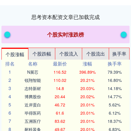
思考资本配资文章已加载完成
个股实时涨跌榜
个股跌幅
个股流入
个股流出
换手率
个股涨幅
排名
名称
最新价
涨幅
换手率
1
N展芯
116.52
396.89%
79.39%
2
锐翔智能
110.02
20.21%
16.80%
3
志特新材
14.8
20.03%
14.18%
4
博腾股份
20.44
20.02%
14.77%
5
近岸蛋白
46.72
20.01%
5.62%
6
毕得医药
61.6
20.01%
6.12%
7
五洲医疗
83.62
20.01%
18.37%
8
耐科装备
49.67
20.01%
6.83%