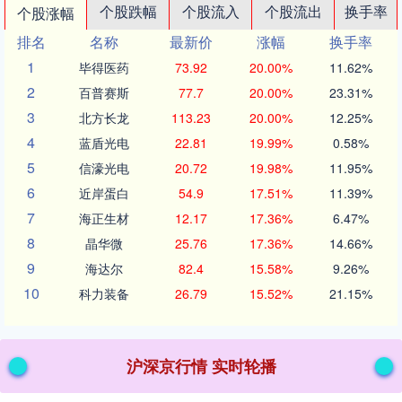
个股跌幅
个股流入
个股流出
换手率
个股涨幅
排名
名称
最新价
涨幅
换手率
1
毕得医药
73.92
20.00%
11.62%
2
百普赛斯
77.7
20.00%
23.31%
3
北方长龙
113.23
20.00%
12.25%
4
蓝盾光电
22.81
19.99%
0.58%
5
信濠光电
20.72
19.98%
11.95%
6
近岸蛋白
54.9
17.51%
11.39%
7
海正生材
12.17
17.36%
6.47%
8
晶华微
25.76
17.36%
14.66%
9
海达尔
82.4
15.58%
9.26%
10
科力装备
26.79
15.52%
21.15%
沪深京行情 实时轮播