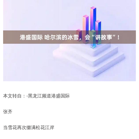
本文转自：-黑龙江频道港盛国际
张齐
当雪花再次缀满松花江岸