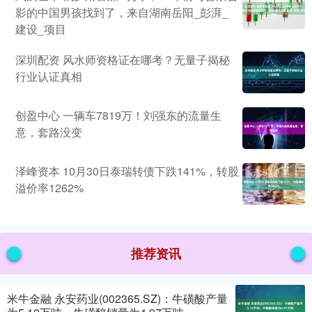
影的中国男孩找到了，来自湖南岳阳_彭湃_
建设_项目
深圳配资 风水师资格证在哪考？无量子揭秘
行业认证真相
创盈中心 一辆车7819万！刘强东的流量生
意，套路没变
泽峰资本 10月30日泰瑞转债下跌141%，转股
溢价率1262%
推荐资讯
米牛金融 永安药业(002365.SZ)：牛磺酸产量