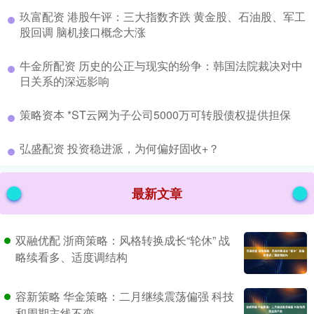
​玖富配资 港股午评：三大指数齐跌 黄金股、石油股、军工
股回调 脑机接口概念大涨
​牛金所配资 历史的公正与现实的纷争：韩国法院裁决对中
日关系的深远影响
​策略资本 *ST云网为子公司5000万可转股债权提供担保
​弘盛配资 投资稳进派，为何偏好固收+？
最新文章
双融优配 浙商策略：风格转换成长“轮休” 战
略续看多、适度调结构
容新策略 华金策略：二月继续震荡偏强 科技
和周期主线不变