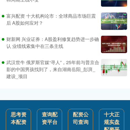
富兴配资 十大机构论市：全球商品市场巨震
后 A股如何应对？
财新网 兴业证券：A股盈利修复趋势进一步确
认 业绩线索集中在三条主线
武汉世牛 俄罗斯官媒“寻人”，25年前与普京合
影的中国男孩找到了，来自湖南岳阳_彭湃_
建设_项目
思考资
查询配
配资公
十大正
本配资
资平台
司查询
规实盘
配资平