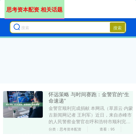
思考资本配资 相关话题
搜索
怀远策略 与时间赛跑：金警官的“生
命速递”
金警官顺利完成捐献 本网讯（草原云·内蒙
古新闻网记者 王利军）近日，来自赤峰市
的人民警察金警官在呼和浩特市顺利完成
造血干细胞捐献，成为全区第226例造血
分类：思考资本配资
查看：95
干细胞捐....