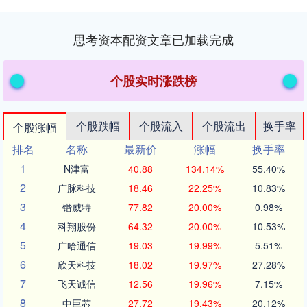
思考资本配资文章已加载完成
个股实时涨跌榜
个股跌幅
个股流入
个股流出
换手率
个股涨幅
排名
名称
最新价
涨幅
换手率
1
N津富
40.88
134.14%
55.40%
2
广脉科技
18.46
22.25%
10.83%
3
锴威特
77.82
20.00%
0.98%
4
科翔股份
64.32
20.00%
10.53%
5
广哈通信
19.03
19.99%
5.51%
6
欣天科技
18.02
19.97%
27.28%
7
飞天诚信
12.56
19.96%
7.15%
8
中巨芯
27.72
19.43%
20.12%