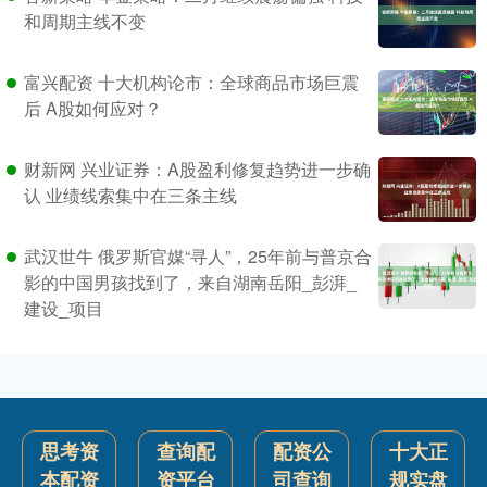
和周期主线不变
富兴配资 十大机构论市：全球商品市场巨震
后 A股如何应对？
财新网 兴业证券：A股盈利修复趋势进一步确
认 业绩线索集中在三条主线
武汉世牛 俄罗斯官媒“寻人”，25年前与普京合
影的中国男孩找到了，来自湖南岳阳_彭湃_
建设_项目
思考资
查询配
配资公
十大正
本配资
资平台
司查询
规实盘