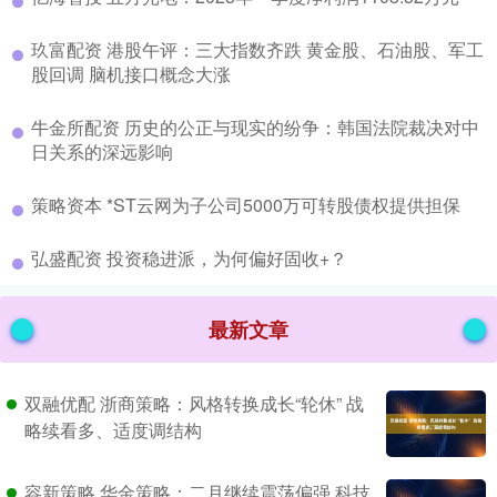
​玖富配资 港股午评：三大指数齐跌 黄金股、石油股、军工
股回调 脑机接口概念大涨
​牛金所配资 历史的公正与现实的纷争：韩国法院裁决对中
日关系的深远影响
​策略资本 *ST云网为子公司5000万可转股债权提供担保
​弘盛配资 投资稳进派，为何偏好固收+？
最新文章
双融优配 浙商策略：风格转换成长“轮休” 战
略续看多、适度调结构
容新策略 华金策略：二月继续震荡偏强 科技