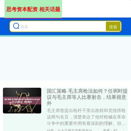
思考资本配资 相关话题
搜索
国汇策略 毛主席枪法如何？任弼时提
议与毛主席等人比赛射击，结果很意
外
毛主席曾提出枪杆子里出政权和党指挥枪
这两句名言，清楚表达了他对枪械在革命
斗争中的重要作用有着深刻的理解。但尽
管如此，毛主席在一生中其实很少亲自持
分类：十大正规实盘配资平台
查看：87