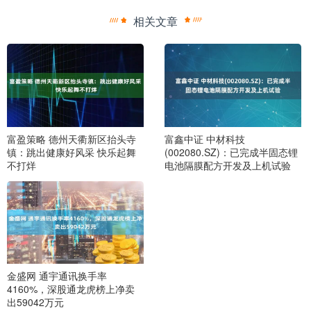
相关文章
富盈策略 德州天衢新区抬头寺
富鑫中证 中材科技
镇：跳出健康好风采 快乐起舞
(002080.SZ)：已完成半固态锂
不打烊
电池隔膜配方开发及上机试验
金盛网 通宇通讯换手率
4160%，深股通龙虎榜上净卖
出59042万元