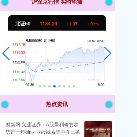
沪深京行情 实时轮播
北证50
1134.24
创
11.37
1.01%
热点资讯
财新网 兴业证券：A股盈利修复趋
势进一步确认 业绩线索集中在三条