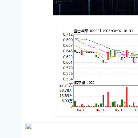
深证成指
14311.01
.68
1.02%
200.89
1