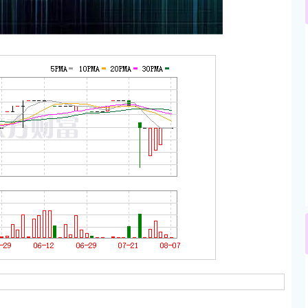
沪深300
4694.44
.42%
43.13
0.93%