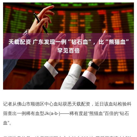
记者从佛山市顺德区中心血站获悉天载配资，近日该血站检验科
筛查出一例稀有血型Jk(a-b-)——稀有度超“熊猫血”百倍的“钻石
血”。