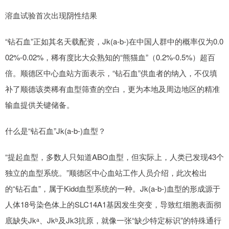
溶血试验首次出现阴性结果
“钻石血”正如其名天载配资，Jk(a-b-)在中国人群中的概率仅为0.0
02%-0.02%，稀有度比大众熟知的“熊猫血”（0.2%-0.5%）超百
倍。顺德区中心血站方面表示，“钻石血”供血者的纳入，不仅填
补了顺德该类稀有血型筛查的空白，更为本地及周边地区的精准
输血提供关键储备。
什么是“钻石血”Jk(a-b-)血型？
“提起血型，多数人只知道ABO血型，但实际上，人类已发现43个
独立的血型系统。”顺德区中心血站工作人员介绍，此次检出
的“钻石血”，属于Kidd血型系统的一种。Jk(a-b-)血型的形成源于
人体18号染色体上的SLC14A1基因发生突变，导致红细胞表面彻
底缺失Jkᵃ、Jkᵇ及Jk3抗原，就像一张“缺少特定标识”的特殊通行