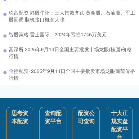
玖富配资 港股午评：三大指数齐跌 黄金股、石油股、军工
股回调 脑机接口概念大涨
智股策略 雷士国际：2024年亏损1745万美元
富深所 2025年9月14日全国主要批发市场龙眼(桂圆)价格
行情
金控配资· 2025年9月14日全国主要批发市场龙眼葡萄价格
行情
思考资
查询配
配资公
十大正
本配资
资平台
司查询
规实盘
配资平
台