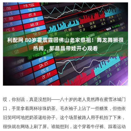
哎，你别说，真是没想到——八十岁的老人竟然蹲在蜜雪冰城门
口，手里拿着两杯珍珠奶茶。毛衣袖子上沾了一些糖浆，但他依
旧笑呵呵地把奶茶递给孙子。这个场景被路人用手机拍了下来，
很快就在网络上刷了屏。谁能想到，这个穿着牛仔裤、踩着运动