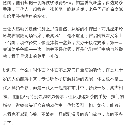
然而，他们却把一切阵仗收敛得极低。祠堂香火旺盛，街边奶茶
香甜，三代人一起挤在一张长凳上吃糖葱饼，老爷子还偷偷拿纸
巾给重孙擦嘴角的糖渣。
更让人感动的是他们身上那份自然、从容的不拧巴：前儿媳朱玲
玲与霍震霆同场出席，谈笑风生，毫不尴尬；霍启刚扶着父亲上
下台阶，动作轻柔，像是捧着一盏茶；大孙子接过奶茶，第一口
先递给爷爷喝——这一切并不是作秀，而是他们生活中的自然举
动，骨子里透出的尊重与礼仪。
说到底，什么才叫体面？体面不是家门口金箔的装饰，而是八十
岁的人仍能蹲下来，专心听孙子讲解舞狮的表演；体面也不是三
代人摆拍合影，而是三代人一起走在市井中，步伐一致，笑声相
和。 他们没有特别强调家风传承，但从那递奶茶的手势、扶门的
指尖、微微倾头听乡音的动作中，你能看到一切。如今，能够让
人看完不感到心酸、不嫉妒、只感到温暖的豪门故事，真的不多
见了。