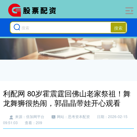
搜索
利配网 80岁霍震霆回佛山老家祭祖！舞
龙舞狮很热闹，郭晶晶带娃开心观看
来源：倍加网平台
网站：思考资本配资
日期：2026-02-15
09:51:03
查看：209