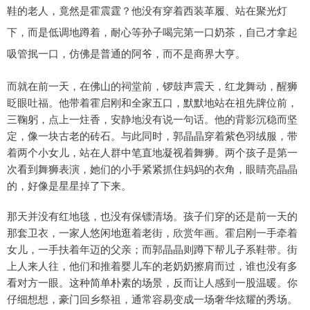
鞋的老人，竟然是霍震霆？他没有穿着西装革履、站在聚光灯
下，而是低调地蹲着，耐心等孙子喝完第一口奶茶，自己才拿起
吸管抿一口，仿佛是普通的阿爷，而不是商界大亨。
而就在前一天，在佛山的祠堂前，锣鼓声震天，红龙舞动，醒狮
眨眼吐福。他带着霍启刚和全家五口，默默地站在祖先牌位前，
三鞠躬，点上一炷香，安静地没有说一句话。他的背影沉稳而坚
定，像一块古老的砖石。与此同时，郭晶晶穿着紫色羽绒服，带
着两个小女儿，站在人群中笔直地凝视着舞狮。两个孩子是第一
次看到舞狮表演，她们的小手紧紧抓住妈妈的衣角，眼睛亮晶晶
的，好像是星星掉了下来。
那天并没有红地毯，也没有保镖清场。孩子们穿的还是前一天的
那套卫衣，一家人悠闲地逛着老街，欣赏年画。霍启刚一手牵着
女儿，一手扶着年迈的父亲；而郭晶晶则蹲下帮儿子系鞋带。街
上人来人往，他们和推着婴儿车的老奶奶擦肩而过，谁也没有多
看对方一眼。这种简单朴素的场景，反而让人感到一股温暖。你
仔细想想，豪门回乡祭祖，通常容易变成一场奢华炫耀的秀场。