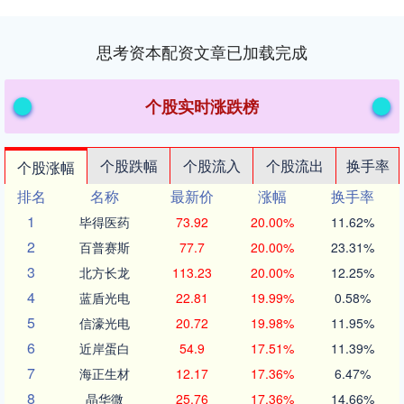
思考资本配资文章已加载完成
个股实时涨跌榜
个股跌幅
个股流入
个股流出
换手率
个股涨幅
排名
名称
最新价
涨幅
换手率
1
毕得医药
73.92
20.00%
11.62%
2
百普赛斯
77.7
20.00%
23.31%
3
北方长龙
113.23
20.00%
12.25%
4
蓝盾光电
22.81
19.99%
0.58%
5
信濠光电
20.72
19.98%
11.95%
6
近岸蛋白
54.9
17.51%
11.39%
7
海正生材
12.17
17.36%
6.47%
8
晶华微
25.76
17.36%
14.66%