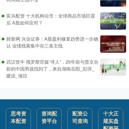
富兴配资 十大机构论市：全球商品市场巨震
后 A股如何应对？
财新网 兴业证券：A股盈利修复趋势进一步确
认 业绩线索集中在三条主线
武汉世牛 俄罗斯官媒“寻人”，25年前与普京合
影的中国男孩找到了，来自湖南岳阳_彭湃_
建设_项目
思考资
查询配
配资公
十大正
本配资
资平台
司查询
规实盘
配资平