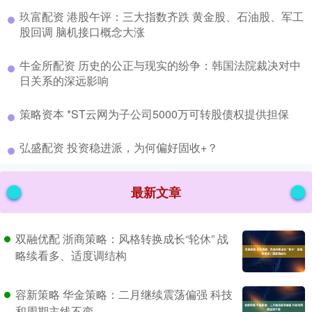
​玖富配资 港股午评：三大指数齐跌 黄金股、石油股、军工
股回调 脑机接口概念大涨
​牛金所配资 历史的公正与现实的纷争：韩国法院裁决对中
日关系的深远影响
​策略资本 *ST云网为子公司5000万可转股债权提供担保
​弘盛配资 投资稳进派，为何偏好固收+？
最新文章
双融优配 浙商策略：风格转换成长“轮休” 战
略续看多、适度调结构
容新策略 华金策略：二月继续震荡偏强 科技
和周期主线不变