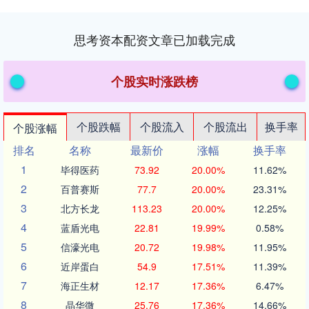
思考资本配资文章已加载完成
个股实时涨跌榜
个股跌幅
个股流入
个股流出
换手率
个股涨幅
排名
名称
最新价
涨幅
换手率
1
毕得医药
73.92
20.00%
11.62%
2
百普赛斯
77.7
20.00%
23.31%
3
北方长龙
113.23
20.00%
12.25%
4
蓝盾光电
22.81
19.99%
0.58%
5
信濠光电
20.72
19.98%
11.95%
6
近岸蛋白
54.9
17.51%
11.39%
7
海正生材
12.17
17.36%
6.47%
8
晶华微
25.76
17.36%
14.66%