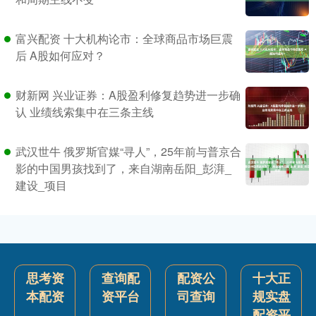
富兴配资 十大机构论市：全球商品市场巨震
后 A股如何应对？
财新网 兴业证券：A股盈利修复趋势进一步确
认 业绩线索集中在三条主线
武汉世牛 俄罗斯官媒“寻人”，25年前与普京合
影的中国男孩找到了，来自湖南岳阳_彭湃_
建设_项目
思考资
查询配
配资公
十大正
本配资
资平台
司查询
规实盘
配资平