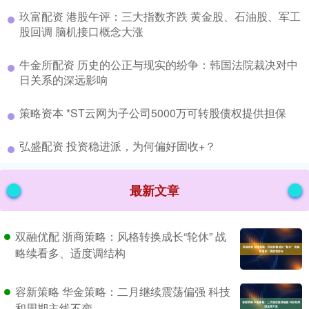
​玖富配资 港股午评：三大指数齐跌 黄金股、石油股、军工
股回调 脑机接口概念大涨
​牛金所配资 历史的公正与现实的纷争：韩国法院裁决对中
日关系的深远影响
​策略资本 *ST云网为子公司5000万可转股债权提供担保
​弘盛配资 投资稳进派，为何偏好固收+？
最新文章
双融优配 浙商策略：风格转换成长“轮休” 战
略续看多、适度调结构
容新策略 华金策略：二月继续震荡偏强 科技
和周期主线不变