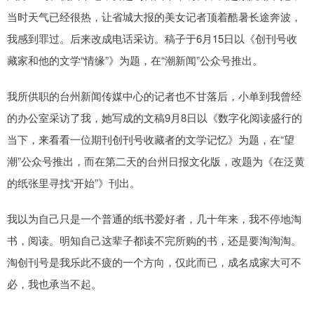
当时天气已经很热，让省城大报的美女记者顶着酷暑长途奔波，
我感到罪过。后来改成电话采访。稿子于6月15日以《创刊号收
藏家和他的文学“情缘”》为题，在“潮新闻”公众号推出。
我所供职的台州新闻传媒中心的记者也不甘落后，小单到我曾经
的办公室采访了我，她写成的文稿9月8日以《数字化阅读盛行的
当下，来看看一位期刊创刊号收藏者的文学记忆》为题，在“望
潮”公众号推出，而在第二天的台州日报文化版，改题为《在泛黄
的纸张里寻找“开始”》刊出。
我以为自己只是一个普通的纸书爱好者，几十年来，我不停地淘
书，阅读。明知自己这辈子都读不完所购的书，还是要淘淘淘。
淘创刊号是我乐此不疲的一个方向，仅此而已，成名成家大可不
必，我也承当不起。