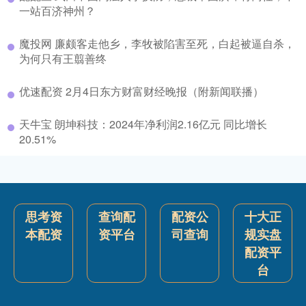
一站百济神州？
魔投网 廉颇客走他乡，李牧被陷害至死，白起被逼自杀，
为何只有王翦善终
优速配资 2月4日东方财富财经晚报（附新闻联播）
天牛宝 朗坤科技：2024年净利润2.16亿元 同比增长
20.51%
思考资
查询配
配资公
十大正
本配资
资平台
司查询
规实盘
配资平
台