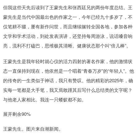
但我这些天先后读到了王蒙先生和张西廷兄的两份年度总结。王
蒙先生是当代中国最出色的作家之一，今年已经九十多岁了，不
仅笔耕不辍，屡有新作问世，而且继续辗转全国各地，参加各种
文学和学术活动，到处发表演讲，还坚持每周游泳，说话嗓音响
亮，流利不打磕巴，思维极其清晰。健康状态那个叫“倍儿棒”。
王蒙先生是我年轻时就心仪的活力四射的著名作家，他的激情状
态一直保持到现在，他依然是一个唱着“青春万岁”的“年轻人”。他
的传奇的一生类似于神话，我只有赞叹。他的精彩的2025年，确
实每一笔都是大手笔，我又焉敢踵其后写什么总结类的文字呢？
与他老人家相比。我连一只蝼蚁都不如。
展开剩余90%
王蒙先生。图片来自潮新闻。