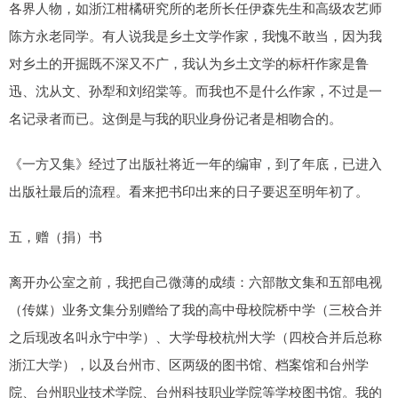
各界人物，如浙江柑橘研究所的老所长任伊森先生和高级农艺师
陈方永老同学。有人说我是乡土文学作家，我愧不敢当，因为我
对乡土的开掘既不深又不广，我认为乡土文学的标杆作家是鲁
迅、沈从文、孙犁和刘绍棠等。而我也不是什么作家，不过是一
名记录者而已。这倒是与我的职业身份记者是相吻合的。
《一方又集》经过了出版社将近一年的编审，到了年底，已进入
出版社最后的流程。看来把书印出来的日子要迟至明年初了。
五，赠（捐）书
离开办公室之前，我把自己微薄的成绩：六部散文集和五部电视
（传媒）业务文集分别赠给了我的高中母校院桥中学（三校合并
之后现改名叫永宁中学）、大学母校杭州大学（四校合并后总称
浙江大学），以及台州市、区两级的图书馆、档案馆和台州学
院、台州职业技术学院、台州科技职业学院等学校图书馆。我的