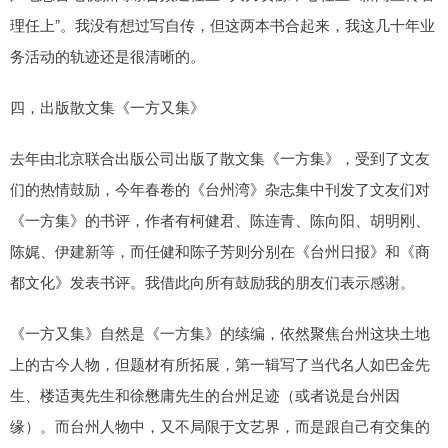
理任上”。我没有想过写自传，但这两本书合起来，我这几十年业
务活动的轨迹还是很清晰的。
四，出版散文集《一方又集》
去年由北京联合出版公司出版了散文集《一方集》，受到了文友
们的热情鼓励，今年春卷的《台州湾》杂志集中刊发了文友们对
《一方集》的书评，作者有柯健君、陈连青、陈向阳、胡明刚、
陈娓、伊建新等，而任健和陈子芳则分别在《台州日报》和《商
都文化》发表书评。我借此向所有鼓励我的朋友们表示感谢。
《一方又集》自然是《一方集》的续编，依然聚焦台州这块土地
上的古今人物，但题材有所拓展，第一辑写了当代名人如巴金先
生、楼适夷先生和徐懋庸先生的台州足迹（或者说是台州因
缘）。而台州人物中，又不局限于文艺界，而是跟自己有交集的