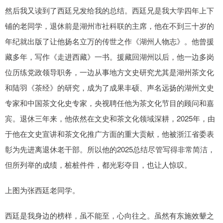
然后我又读到了西廷兄发给我的总结。西廷兄是我大学四年上下
铺的老同学，退休前是湖州市社科联的主席，他在不到三十岁的
年纪就出版了让他扬名立万的传世之作《湖州人物志》。他曾援
藏多年，写作《走进西藏》一书。援藏回湖州以后，他一边多岗
位历练党政领导职务，一边从事地方文史研究尤其是湖州茶文化
和陆羽《茶经》的研究，成为了成果丰硕、声名远扬的湖州文史
专家和中国茶文化史专家，央视聘任他为茶文化节目的顾问和嘉
宾。退休三年来，他依然在文史和茶文化领域深耕，2025年，由
于他在文史宣讲和茶文化推广方面的重大贡献，他被浙江省委表
彰为先进离退休老干部。所以他的2025总结尽管写得非常简洁，
但所列举的成绩，桩桩件件，都光彩夺目，也让人惊叹。
上图为张西廷老同学。
西廷是我身边的榜样，虽不能至，心向往之。虽然有东施效颦之