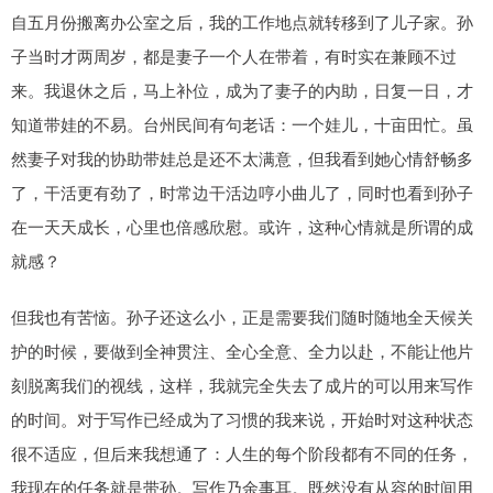
自五月份搬离办公室之后，我的工作地点就转移到了儿子家。孙
子当时才两周岁，都是妻子一个人在带着，有时实在兼顾不过
来。我退休之后，马上补位，成为了妻子的内助，日复一日，才
知道带娃的不易。台州民间有句老话：一个娃儿，十亩田忙。虽
然妻子对我的协助带娃总是还不太满意，但我看到她心情舒畅多
了，干活更有劲了，时常边干活边哼小曲儿了，同时也看到孙子
在一天天成长，心里也倍感欣慰。或许，这种心情就是所谓的成
就感？
但我也有苦恼。孙子还这么小，正是需要我们随时随地全天候关
护的时候，要做到全神贯注、全心全意、全力以赴，不能让他片
刻脱离我们的视线，这样，我就完全失去了成片的可以用来写作
的时间。对于写作已经成为了习惯的我来说，开始时对这种状态
很不适应，但后来我想通了：人生的每个阶段都有不同的任务，
我现在的任务就是带孙。写作乃余事耳。既然没有从容的时间用