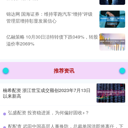
锦达网 国海证券：维持零跑汽车“增持”评级
管理层增持彰显发展信心
亿融策略 10月30日洁特转债下跌049%，转股
溢价率2069%
推荐资讯
楠希配资 浙江世宝成交额创2023年7月13日
以来新高
弘盛配资 投资稳进派，为何偏好固收+？
配配查 武田中国高层人事换防，总裁单国洪即将离任，下