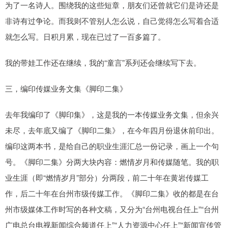
为了一名诗人。围绕我的这些短章，朋友们还曾就它们是诗还是
非诗有过争论。而我则不管别人怎么说，自己觉得怎么写着合适
就怎么写。日积月累，现在已过了一百多篇了。
我的带娃工作还在继续，我的“童言”系列还会继续写下去。
三，编印传媒业务文集《脚印二集》
去年我编印了《脚印集》，这是我的一本传媒业务文集，但余兴
未尽，去年底又编了《脚印二集》，在今年四月份退休前印出。
编印这两本书，是给自己的职业生涯汇总一份记录，画上一个句
号。《脚印二集》分两大块内容：燃情岁月和传媒随笔。我的职
业生涯（即“燃情岁月”部分）分两段，前二十年在黄岩传媒工
作，后二十年在台州市级传媒工作。《脚印二集》收的都是在台
州市级媒体工作时写的各种文稿，又分为“台州电视台任上”“台州
广电总台电视新闻综合频道任上”“人力资源中心任上”“新闻宣传管