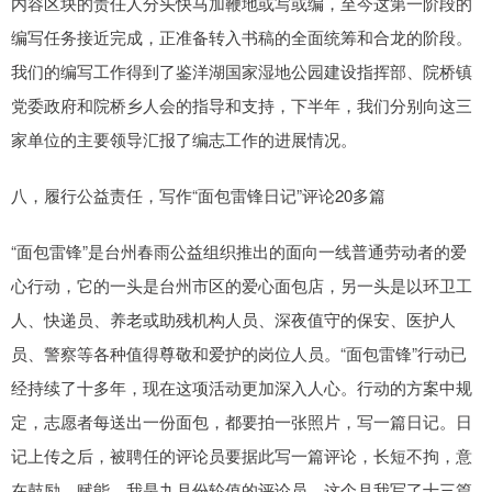
内容区块的责任人分头快马加鞭地或写或编，至今这第一阶段的
编写任务接近完成，正准备转入书稿的全面统筹和合龙的阶段。
我们的编写工作得到了鉴洋湖国家湿地公园建设指挥部、院桥镇
党委政府和院桥乡人会的指导和支持，下半年，我们分别向这三
家单位的主要领导汇报了编志工作的进展情况。
八，履行公益责任，写作“面包雷锋日记”评论20多篇
“面包雷锋”是台州春雨公益组织推出的面向一线普通劳动者的爱
心行动，它的一头是台州市区的爱心面包店，另一头是以环卫工
人、快递员、养老或助残机构人员、深夜值守的保安、医护人
员、警察等各种值得尊敬和爱护的岗位人员。“面包雷锋”行动已
经持续了十多年，现在这项活动更加深入人心。行动的方案中规
定，志愿者每送出一份面包，都要拍一张照片，写一篇日记。日
记上传之后，被聘任的评论员要据此写一篇评论，长短不拘，意
在鼓励、赋能。我是九月份轮值的评论员，这个月我写了十三篇