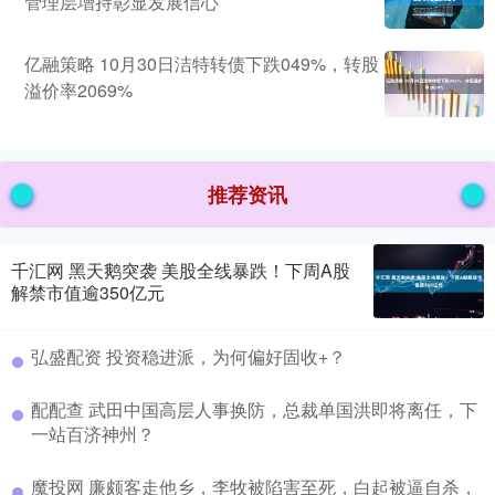
管理层增持彰显发展信心
亿融策略 10月30日洁特转债下跌049%，转股
溢价率2069%
推荐资讯
千汇网 黑天鹅突袭 美股全线暴跌！下周A股
解禁市值逾350亿元
弘盛配资 投资稳进派，为何偏好固收+？
配配查 武田中国高层人事换防，总裁单国洪即将离任，下
一站百济神州？
魔投网 廉颇客走他乡，李牧被陷害至死，白起被逼自杀，