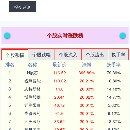
提交评论
个股实时涨跌榜
个股跌幅
个股流入
个股流出
换手率
个股涨幅
排名
名称
最新价
涨幅
换手率
1
N展芯
116.52
396.89%
79.39%
2
锐翔智能
110.02
20.21%
16.80%
3
志特新材
14.8
20.03%
14.18%
4
博腾股份
20.44
20.02%
14.77%
5
近岸蛋白
46.72
20.01%
5.62%
6
毕得医药
61.6
20.01%
6.12%
7
五洲医疗
83.62
20.01%
18.37%
8
耐科装备
49.67
20.01%
6.83%