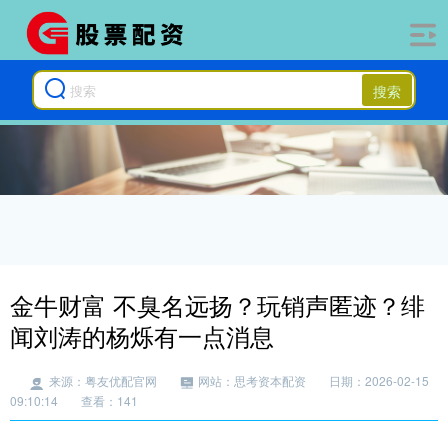
搜索
金牛财富 不臭名远扬？玩销声匿迹？绯
闻刘涛的杨烁有一点消息
来源：粤友优配官网
网站：思考资本配资
日期：2026-02-15
09:10:14
查看：141