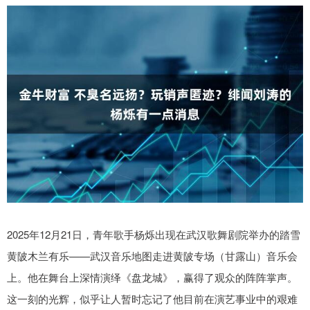
2025年12月21日，青年歌手杨烁出现在武汉歌舞剧院举办的踏雪
黄陂木兰有乐——武汉音乐地图走进黄陂专场（甘露山）音乐会
上。他在舞台上深情演绎《盘龙城》，赢得了观众的阵阵掌声。
这一刻的光辉，似乎让人暂时忘记了他目前在演艺事业中的艰难