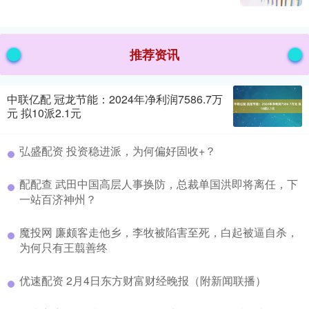
推荐资讯
中联亿配 冠龙节能：2024年净利润7586.7万
元 拟10派2.1元
弘盛配资 投资稳进派，为何偏好固收+？
配配查 武田中国高层人事换防，总裁单国洪即将离任，下
一站百济神州？
魔投网 廉颇客走他乡，李牧被陷害至死，白起被逼自杀，
为何只有王翦善终
优速配资 2月4日东方财富财经晚报（附新闻联播）