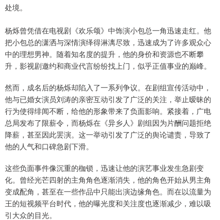
处境。
杨烁曾凭借在电视剧《欢乐颂》中饰演小包总一角迅速走红。他
把小包总的潇洒与深情演绎得淋漓尽致，迅速成为了许多观众心
中的理想男神。随着知名度的提升，他的身价和资源也不断攀
升，影视剧邀约和商业代言纷纷找上门，似乎正值事业的巅峰。
然而，成名后的杨烁却陷入了一系列争议。在剧组宣传活动中，
他与已婚女演员刘涛的亲密互动引发了广泛的关注，举止暧昧的
行为使得绯闻不断，给他的形象带来了负面影响。紧接着，广电
总局发布了限薪令，而杨烁在《异乡人》剧组因为片酬问题拒绝
降薪，甚至因此罢演。这一举动引发了广泛的舆论谴责，导致了
他的人气和口碑急剧下滑。
这些负面事件像沉重的枷锁，迅速让他的演艺事业发生急剧变
化。曾经光芒四射的主角角色逐渐消失，他的角色开始从男主角
变成配角，甚至在一些作品中只能出演边缘角色。而在以流量为
王的短视频平台时代，他的曝光度和关注度也逐渐减少，难以吸
引大众的目光。