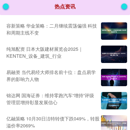
热点资讯
容新策略 华金策略：二月继续震荡偏强 科技
和周期主线不变
纯旭配资 日本大阪建材展览会2025｜
KENTEN_设备_建筑_行业
易融资 当代易经大师排名前十位：盘点易学
界的影响力人物
锦达网 国海证券：维持零跑汽车“增持”评级
管理层增持彰显发展信心
亿融策略 10月30日洁特转债下跌049%，转股
溢价率2069%