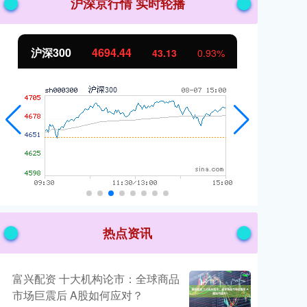
沪深京行情 实时轮播
沪深300
4694.44
北
43.13
0.93%
热点资讯
富兴配资 十大机构论市：全球商品
市场巨震后 A股如何应对？