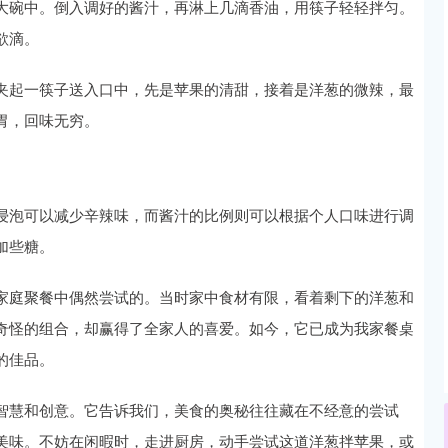
大碗中。倒入调好的酱汁，再淋上几滴香油，用筷子轻轻拌匀。
欲滴。
夹起一筷子送入口中，先是苹果的清甜，接着是洋葱的微辣，最
胃，回味无穷。
浸泡可以减少辛辣味，而酱汁的比例则可以根据个人口味进行调
加些糖。
家庭聚餐中偶然尝试的。当时家中食材有限，看着剩下的洋葱和
奇怪的组合，却赢得了全家人的喜爱。如今，它已成为我家餐桌
的佳品。
智慧和创意。它告诉我们，美食的奥秘往往藏在不经意的尝试
美味。不妨在闲暇时，走进厨房，动手尝试这道洋葱拌苹果，或