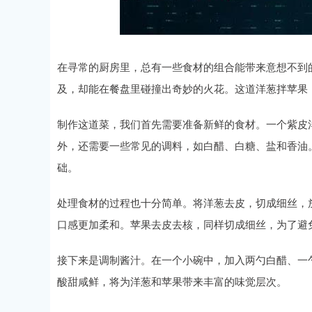
上证指数
3940.04
.40
2.13%
39.68
1.
在寻常的厨房里，总有一些食材的组合能带来意想不到
及，却能在餐盘里碰撞出奇妙的火花。这道洋葱拌苹果
制作这道菜，我们首先需要准备新鲜的食材。一个紫皮
外，还需要一些常见的调料，如白醋、白糖、盐和香油
础。
处理食材的过程也十分简单。将洋葱去皮，切成细丝，
口感更加柔和。苹果去皮去核，同样切成细丝，为了避
接下来是调制酱汁。在一个小碗中，加入两勺白醋、一
酸甜咸鲜，将为洋葱和苹果带来丰富的味觉层次。