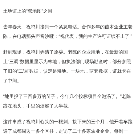
土地证上的“双地图”之困
去年春天，祝鸣川接到一个紧急电话。合作多年的苗木企业主老
陈，在电话那头声音沙哑：“祝代表，我的生产许可证续不上了!”
赶到现场，祝鸣川弄清了原委。老陈的企业用地，在最新的国
土“三调”数据里显示为林地，但执法部门现场勘查时，部分参照
了旧的“二调”数据，认定是耕地。一块地，两套数据，证就卡在
了中间。
“地里投了三百多万的苗子，今年几个投标项目全泡汤了。”老陈
蹲在地头，手里的烟燃了大半截。
这件事成了祝鸣川心头的一根刺。接下来的三个月，他开着车跑
遍了成都周边十多个区县，走访了二十多家农业企业。每到一