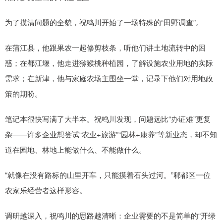
为了摸清问题的全貌，祝鸣川开始了一场特殊的“田野调查”。
在蒲江县，他跟果农一起修剪枝条，听他们讲土地流转中的困
惑；在都江堰，他走进猕猴桃种植园，了解设施农业用地的实际
需求；在新津，他与家庭农场主围坐一堂，记录下他们对用地政
策的期盼。
笔记本很快写满了大半本。祝鸣川发现，问题远比“办证难”更复
杂——许多企业想尝试“农业+旅游”“园林+康养”等新业态，却不知
道在园地、林地上能做什么、不能做什么。
“就像在没有路标的山里开车，只能摸着石头过河。”郫都区一位
农家乐经营者这样形容。
调研越深入，祝鸣川的思路越清晰：企业需要的不是简单的“开绿