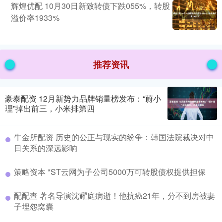
辉煌优配 10月30日新致转债下跌055%，转股
溢价率1933%
推荐资讯
豪泰配资 12月新势力品牌销量榜发布：“蔚小
理”掉出前三，小米排第四
牛金所配资 历史的公正与现实的纷争：韩国法院裁决对中
日关系的深远影响
策略资本 *ST云网为子公司5000万可转股债权提供担保
配配查 著名导演沈耀庭病逝！他抗癌21年，分不到房被妻
子埋怨窝囊