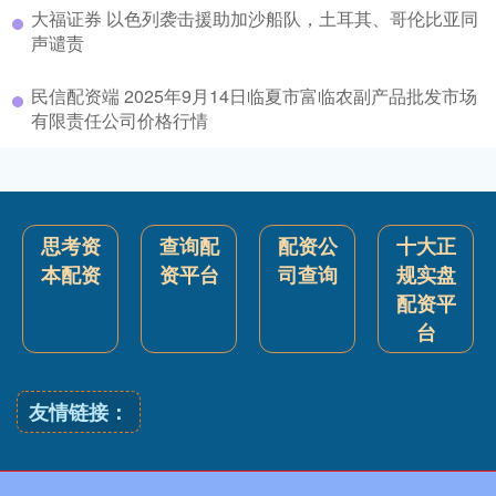
大福证券 以色列袭击援助加沙船队，土耳其、哥伦比亚同
声谴责
民信配资端 2025年9月14日临夏市富临农副产品批发市场
有限责任公司价格行情
思考资
查询配
配资公
十大正
本配资
资平台
司查询
规实盘
配资平
台
友情链接：