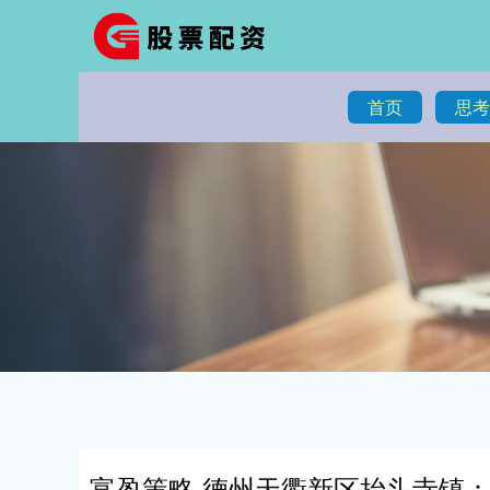
首页
思考
富盈策略 德州天衢新区抬头寺镇