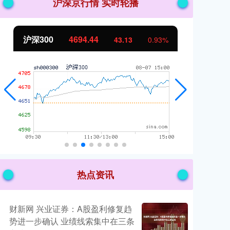
沪深京行情 实时轮播
沪深300
4694.44
北
43.13
0.93%
热点资讯
财新网 兴业证券：A股盈利修复趋
势进一步确认 业绩线索集中在三条