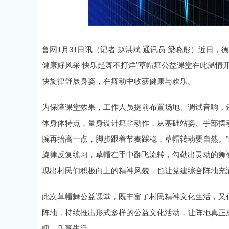
上证指数
3940.04
.40
2.13%
39.68
1.
鲁网1月31日讯（记者 赵洪斌 通讯员 梁晓彤）近日
健康好风采 快乐起舞不打烊”草帽舞公益课堂在此温情
快旋律舒展身姿，在舞动中收获健康与欢乐。
为保障课堂效果，工作人员提前布置场地、调试音响，
体身体特点，量身设计舞蹈动作，从基础站姿、手部摆
腕再抬高一点，脚步跟着节奏踩稳，草帽转动要自然。
旋律反复练习，草帽在手中翻飞流转，勾勒出灵动的舞
现出村民们积极向上的精神风貌，也让党建综合阵地充
此次草帽舞公益课堂，既丰富了村民精神文化生活，又
阵地，持续推出形式多样的公益文化活动，让阵地真正成
魄、乐享生活。