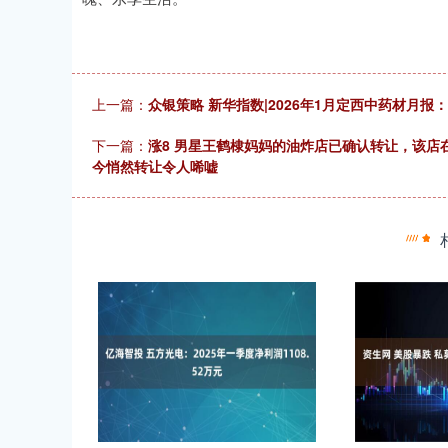
上一篇：
众银策略 新华指数|2026年1月定西中药材月
下一篇：
涨8 男星王鹤棣妈妈的油炸店已确认转让，该
今悄然转让令人唏嘘