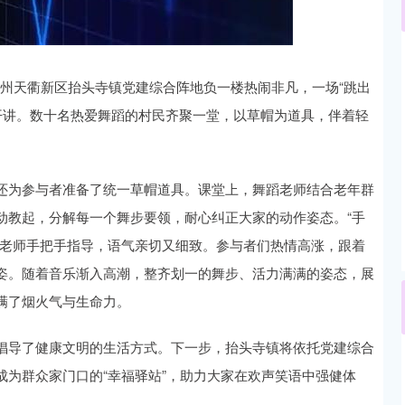
深证成指
14311.01
02%
200.89
1.42%
，德州天衢新区抬头寺镇党建综合阵地负一楼热闹非凡，一场“跳出
开讲。数十名热爱舞蹈的村民齐聚一堂，以草帽为道具，伴着轻
还为参与者准备了统一草帽道具。课堂上，舞蹈老师结合老年群
动教起，分解每一个舞步要领，耐心纠正大家的动作姿态。“手
”老师手把手指导，语气亲切又细致。参与者们热情高涨，跟着
姿。随着音乐渐入高潮，整齐划一的舞步、活力满满的姿态，展
满了烟火气与生命力。
倡导了健康文明的生活方式。下一步，抬头寺镇将依托党建综合
为群众家门口的“幸福驿站”，助力大家在欢声笑语中强健体