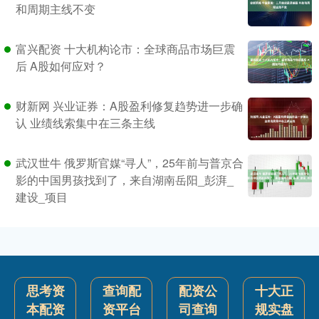
和周期主线不变
富兴配资 十大机构论市：全球商品市场巨震
后 A股如何应对？
财新网 兴业证券：A股盈利修复趋势进一步确
认 业绩线索集中在三条主线
武汉世牛 俄罗斯官媒“寻人”，25年前与普京合
影的中国男孩找到了，来自湖南岳阳_彭湃_
建设_项目
思考资
查询配
配资公
十大正
本配资
资平台
司查询
规实盘