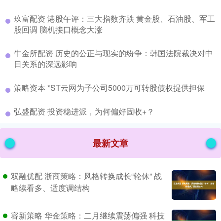
​玖富配资 港股午评：三大指数齐跌 黄金股、石油股、军工
股回调 脑机接口概念大涨
​牛金所配资 历史的公正与现实的纷争：韩国法院裁决对中
日关系的深远影响
​策略资本 *ST云网为子公司5000万可转股债权提供担保
​弘盛配资 投资稳进派，为何偏好固收+？
最新文章
双融优配 浙商策略：风格转换成长“轮休” 战
略续看多、适度调结构
容新策略 华金策略：二月继续震荡偏强 科技