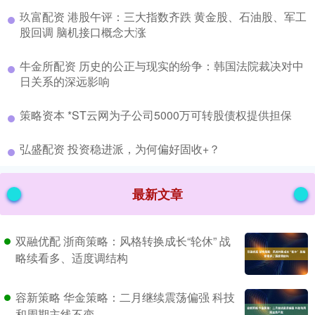
​玖富配资 港股午评：三大指数齐跌 黄金股、石油股、军工
股回调 脑机接口概念大涨
​牛金所配资 历史的公正与现实的纷争：韩国法院裁决对中
日关系的深远影响
​策略资本 *ST云网为子公司5000万可转股债权提供担保
​弘盛配资 投资稳进派，为何偏好固收+？
最新文章
双融优配 浙商策略：风格转换成长“轮休” 战
略续看多、适度调结构
容新策略 华金策略：二月继续震荡偏强 科技
和周期主线不变