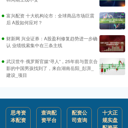
富兴配资 十大机构论市：全球商品市场巨震
后 A股如何应对？
财新网 兴业证券：A股盈利修复趋势进一步确
认 业绩线索集中在三条主线
武汉世牛 俄罗斯官媒“寻人”，25年前与普京合
影的中国男孩找到了，来自湖南岳阳_彭湃_
建设_项目
思考资
查询配
配资公
十大正
本配资
资平台
司查询
规实盘
配资平