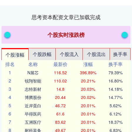
思考资本配资文章已加载完成
个股实时涨跌榜
个股跌幅
个股流入
个股流出
换手率
个股涨幅
排名
名称
最新价
涨幅
换手率
1
N展芯
116.52
396.89%
79.39%
2
锐翔智能
110.02
20.21%
16.80%
3
志特新材
14.8
20.03%
14.18%
4
博腾股份
20.44
20.02%
14.77%
5
近岸蛋白
46.72
20.01%
5.62%
6
毕得医药
61.6
20.01%
6.12%
7
五洲医疗
83.62
20.01%
18.37%
8
耐科装备
49.67
20.01%
6.83%