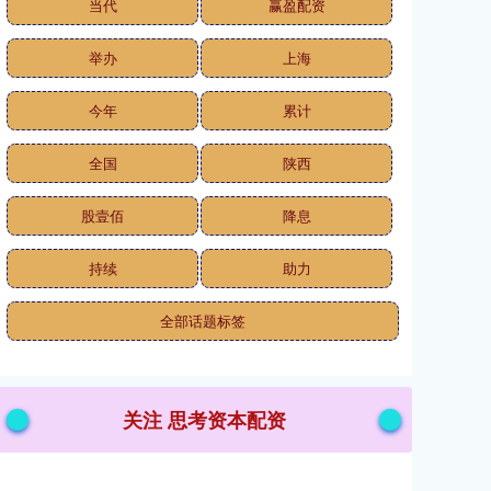
当代
赢盈配资
举办
上海
今年
累计
全国
陕西
股壹佰
降息
持续
助力
全部话题标签
关注 思考资本配资