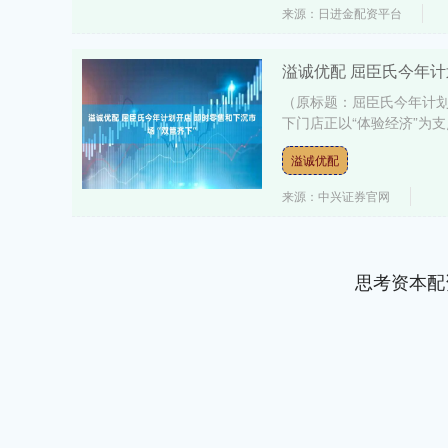
来源：日进金配资平台
溢诚优配 屈臣氏今年计
（原标题：屈臣氏今年计划
下门店正以“体验经济”为支
溢诚优配
来源：中兴证券官网
思考资本配
深证成指
14311.01
.68
1.02%
200.89
1