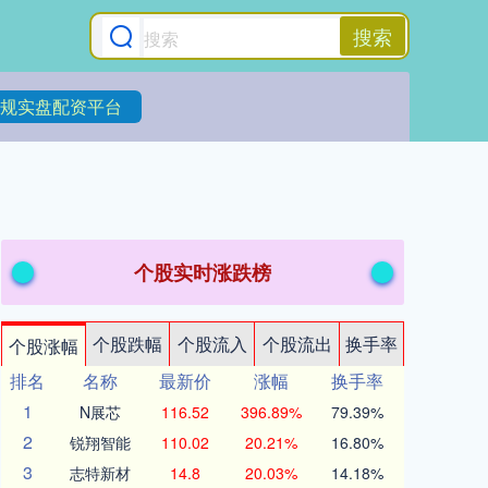
搜索
规实盘配资平台
个股实时涨跌榜
个股跌幅
个股流入
个股流出
换手率
个股涨幅
排名
名称
最新价
涨幅
换手率
1
N展芯
116.52
396.89%
79.39%
2
锐翔智能
110.02
20.21%
16.80%
3
志特新材
14.8
20.03%
14.18%