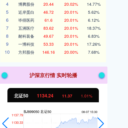
4
博腾股份
20.44
20.02%
14.77%
5
近岸蛋白
46.72
20.01%
5.62%
6
毕得医药
61.6
20.01%
6.12%
7
五洲医疗
83.62
20.01%
18.37%
8
耐科装备
49.67
20.01%
6.83%
9
一博科技
53.33
20.01%
17.26%
10
方邦股份
146.16
20.00%
7.68%
沪深京行情 实时轮播
北证50
1134.24
创
11.37
1.01%