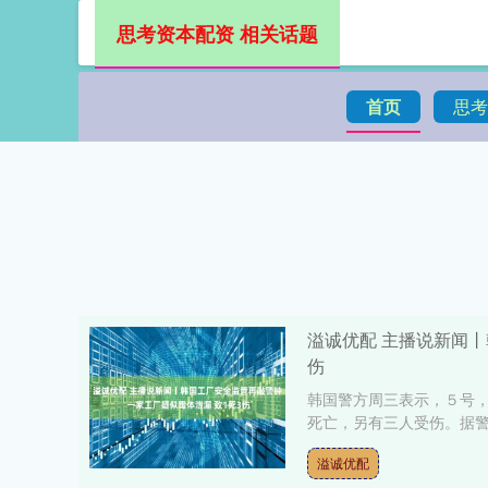
思考资本配资 相关话题
首页
思考
溢诚优配 主播说新闻丨
伤
韩国警方周三表示，５号
死亡，另有三人受伤。据警
溢诚优配