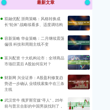
最新文章
双融优配 浙商策略：风格转换成
长“轮休” 战略续看多、适度调结构
容新策略 华金策略：二月继续震荡
偏强 科技和周期主线不变
富兴配资 十大机构论市：全球商品
市场巨震后 A股如何应对？
财新网 兴业证券：A股盈利修复趋
势进一步确认 业绩线索集中在三条
主线
武汉世牛 俄罗斯官媒“寻人”，25年
前与普京合影的中国男孩找到了，