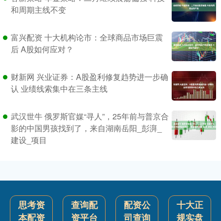
和周期主线不变
富兴配资 十大机构论市：全球商品市场巨震
后 A股如何应对？
财新网 兴业证券：A股盈利修复趋势进一步确
认 业绩线索集中在三条主线
武汉世牛 俄罗斯官媒“寻人”，25年前与普京合
影的中国男孩找到了，来自湖南岳阳_彭湃_
建设_项目
思考资
查询配
配资公
十大正
本配资
资平台
司查询
规实盘