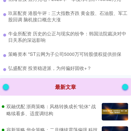
​玖富配资 港股午评：三大指数齐跌 黄金股、石油股、军工
股回调 脑机接口概念大涨
​牛金所配资 历史的公正与现实的纷争：韩国法院裁决对中
日关系的深远影响
​策略资本 *ST云网为子公司5000万可转股债权提供担保
​弘盛配资 投资稳进派，为何偏好固收+？
最新文章
双融优配 浙商策略：风格转换成长“轮休” 战
略续看多、适度调结构
容新策略 华金策略：二月继续震荡偏强 科技