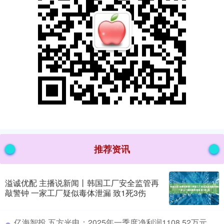
推荐资讯
溢诚优配 主播说新闻丨韩国工厂安全监管再
敲警钟 一家工厂疑似毒体泄漏 致1死3伤
​亿海智投 五方光电：2025年一季度净利润1108.52万元