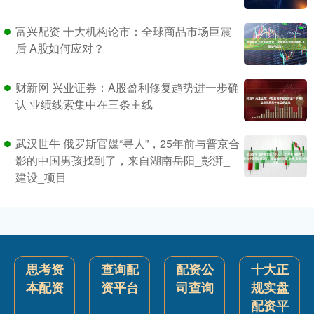
富兴配资 十大机构论市：全球商品市场巨震
后 A股如何应对？
财新网 兴业证券：A股盈利修复趋势进一步确
认 业绩线索集中在三条主线
武汉世牛 俄罗斯官媒“寻人”，25年前与普京合
影的中国男孩找到了，来自湖南岳阳_彭湃_
建设_项目
思考资
查询配
配资公
十大正
本配资
资平台
司查询
规实盘
配资平