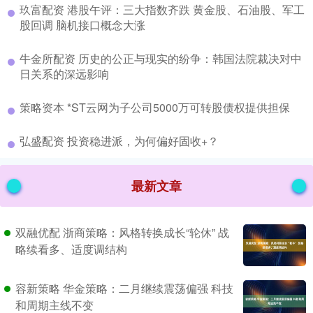
​玖富配资 港股午评：三大指数齐跌 黄金股、石油股、军工
股回调 脑机接口概念大涨
​牛金所配资 历史的公正与现实的纷争：韩国法院裁决对中
日关系的深远影响
​策略资本 *ST云网为子公司5000万可转股债权提供担保
​弘盛配资 投资稳进派，为何偏好固收+？
最新文章
双融优配 浙商策略：风格转换成长“轮休” 战
略续看多、适度调结构
容新策略 华金策略：二月继续震荡偏强 科技
和周期主线不变