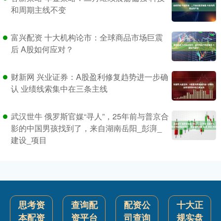
和周期主线不变
富兴配资 十大机构论市：全球商品市场巨震
后 A股如何应对？
财新网 兴业证券：A股盈利修复趋势进一步确
认 业绩线索集中在三条主线
武汉世牛 俄罗斯官媒“寻人”，25年前与普京合
影的中国男孩找到了，来自湖南岳阳_彭湃_
建设_项目
思考资
查询配
配资公
十大正
本配资
资平台
司查询
规实盘