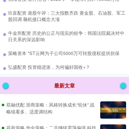
​玖富配资 港股午评：三大指数齐跌 黄金股、石油股、军工
股回调 脑机接口概念大涨
​牛金所配资 历史的公正与现实的纷争：韩国法院裁决对中
日关系的深远影响
​策略资本 *ST云网为子公司5000万可转股债权提供担保
​弘盛配资 投资稳进派，为何偏好固收+？
最新文章
双融优配 浙商策略：风格转换成长“轮休” 战
略续看多、适度调结构
容新策略 华金策略：二月继续震荡偏强 科技