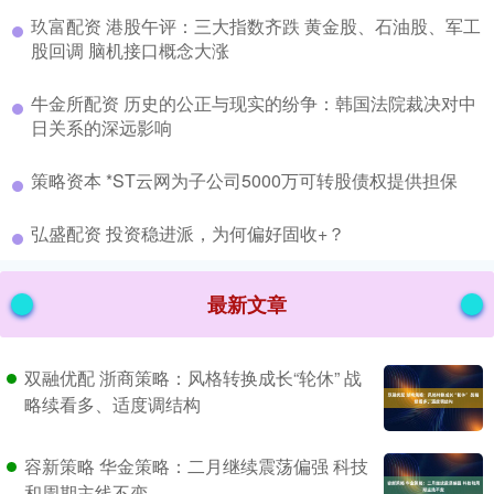
​玖富配资 港股午评：三大指数齐跌 黄金股、石油股、军工
股回调 脑机接口概念大涨
​牛金所配资 历史的公正与现实的纷争：韩国法院裁决对中
日关系的深远影响
​策略资本 *ST云网为子公司5000万可转股债权提供担保
​弘盛配资 投资稳进派，为何偏好固收+？
最新文章
双融优配 浙商策略：风格转换成长“轮休” 战
略续看多、适度调结构
容新策略 华金策略：二月继续震荡偏强 科技
和周期主线不变