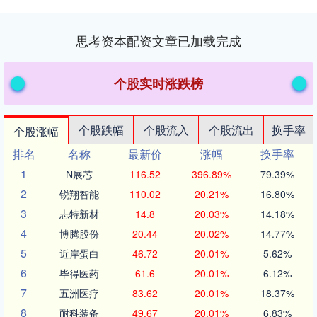
思考资本配资文章已加载完成
个股实时涨跌榜
个股跌幅
个股流入
个股流出
换手率
个股涨幅
排名
名称
最新价
涨幅
换手率
1
N展芯
116.52
396.89%
79.39%
2
锐翔智能
110.02
20.21%
16.80%
3
志特新材
14.8
20.03%
14.18%
4
博腾股份
20.44
20.02%
14.77%
5
近岸蛋白
46.72
20.01%
5.62%
6
毕得医药
61.6
20.01%
6.12%
7
五洲医疗
83.62
20.01%
18.37%
8
耐科装备
49.67
20.01%
6.83%