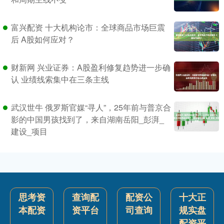
富兴配资 十大机构论市：全球商品市场巨震
后 A股如何应对？
财新网 兴业证券：A股盈利修复趋势进一步确
认 业绩线索集中在三条主线
武汉世牛 俄罗斯官媒“寻人”，25年前与普京合
影的中国男孩找到了，来自湖南岳阳_彭湃_
建设_项目
思考资
查询配
配资公
十大正
本配资
资平台
司查询
规实盘
配资平