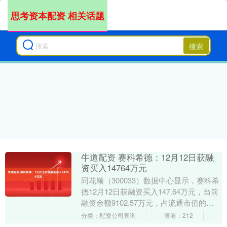
思考资本配资 相关话题
搜索
牛道配资 赛科希德：12月12日获融
资买入14764万元
同花顺（300033）数据中心显示，赛科希
德12月12日获融资买入147.64万元，当前
融资余额9102.57万元，占流通市值的
3.35%，超过历史90%分位水....
分类：配资公司查询
查看：212