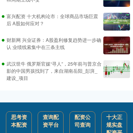
富兴配资 十大机构论市：全球商品市场巨震
后 A股如何应对？
财新网 兴业证券：A股盈利修复趋势进一步确
认 业绩线索集中在三条主线
武汉世牛 俄罗斯官媒“寻人”，25年前与普京合
影的中国男孩找到了，来自湖南岳阳_彭湃_
建设_项目
思考资
查询配
配资公
十大正
本配资
资平台
司查询
规实盘
配资平