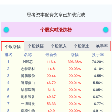
思考资本配资文章已加载完成
个股实时涨跌榜
个股跌幅
个股流入
个股流出
换手率
个股涨幅
排名
名称
最新价
涨幅
换手率
1
N展芯
116.4
396.38%
74.20%
2
志特新材
14.8
20.03%
14.10%
3
博腾股份
20.44
20.02%
14.55%
4
近岸蛋白
46.72
20.01%
5.56%
5
毕得医药
61.6
20.01%
6.05%
6
耐科装备
49.67
20.01%
6.67%
7
一博科技
53.33
20.01%
16.77%
8
南模生物
42.9
20.00%
4.91%