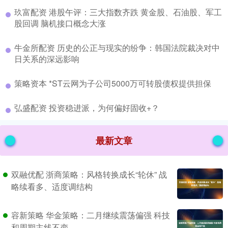
​玖富配资 港股午评：三大指数齐跌 黄金股、石油股、军工
股回调 脑机接口概念大涨
​牛金所配资 历史的公正与现实的纷争：韩国法院裁决对中
日关系的深远影响
​策略资本 *ST云网为子公司5000万可转股债权提供担保
​弘盛配资 投资稳进派，为何偏好固收+？
最新文章
双融优配 浙商策略：风格转换成长“轮休” 战
略续看多、适度调结构
容新策略 华金策略：二月继续震荡偏强 科技
和周期主线不变