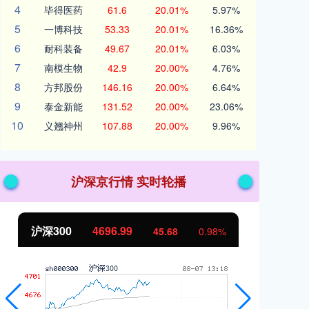
4
毕得医药
61.6
20.01%
5.97%
5
一博科技
53.33
20.01%
16.36%
6
耐科装备
49.67
20.01%
6.03%
7
南模生物
42.9
20.00%
4.76%
8
方邦股份
146.16
20.00%
6.64%
9
泰金新能
131.52
20.00%
23.06%
10
义翘神州
107.88
20.00%
9.96%
沪深京行情 实时轮播
沪深300
4696.99
北
45.68
0.98%