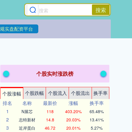
搜索
规实盘配资平台
个股实时涨跌榜
个股跌幅
个股流入
个股流出
换手率
个股涨幅
排名
名称
最新价
涨幅
换手率
1
N展芯
118
403.20%
65.48%
2
志特新材
14.8
20.03%
13.41%
3
近岸蛋白
46.72
20.01%
5.27%