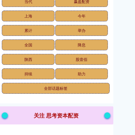
当代
赢盈配资
上海
今年
累计
举办
全国
降息
陕西
股壹佰
持续
助力
全部话题标签
关注 思考资本配资