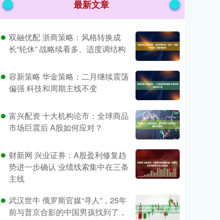
最新文章
双融优配 浙商策略：风格转换成
长“轮休” 战略续看多、适度调结构
容新策略 华金策略：二月继续震荡
偏强 科技和周期主线不变
富兴配资 十大机构论市：全球商品
市场巨震后 A股如何应对？
财新网 兴业证券：A股盈利修复趋
势进一步确认 业绩线索集中在三条
主线
武汉世牛 俄罗斯官媒“寻人”，25年
前与普京合影的中国男孩找到了，