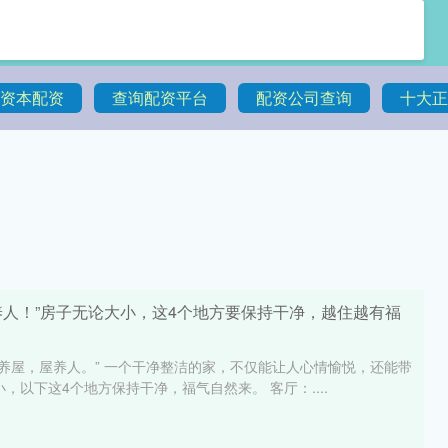
资本配资
查询配资平台
配资公司查询
十大正
养人！”房子无论大小，这4个地方要保持干净，越住越有福
人养屋，屋养人。” 一个干净整洁的家，不仅能让人心情愉悦，还能带
，以下这4个地方保持干净，福气自然来。 客厅：....