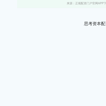
来源：正规配资门户官网APP
思考资本配
上证指数
3924.70
.40
1.66%
24.35
0.