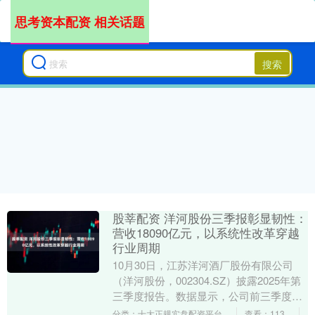
思考资本配资 相关话题
搜索
股莘配资 洋河股份三季报彰显韧性：
营收18090亿元，以系统性改革穿越
行业周期
10月30日，江苏洋河酒厂股份有限公司
（洋河股份，002304.SZ）披露2025年第
三季度报告。数据显示，公司前三季度实
现营业收入180.90亿元，归母净利润....
分类：十大正规实盘配资平台
查看：113