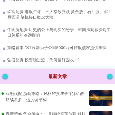
​玖富配资 港股午评：三大指数齐跌 黄金股、石油股、军工
股回调 脑机接口概念大涨
​牛金所配资 历史的公正与现实的纷争：韩国法院裁决对中
日关系的深远影响
​策略资本 *ST云网为子公司5000万可转股债权提供担保
​弘盛配资 投资稳进派，为何偏好固收+？
最新文章
双融优配 浙商策略：风格转换成长“轮休” 战
略续看多、适度调结构
容新策略 华金策略：二月继续震荡偏强 科技