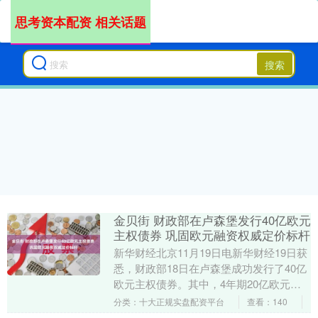
思考资本配资 相关话题
搜索
金贝街 财政部在卢森堡发行40亿欧元
主权债券 巩固欧元融资权威定价标杆
新华财经北京11月19日电新华财经19日获
悉，财政部18日在卢森堡成功发行了40亿
欧元主权债券。其中，4年期20亿欧元，
发行利率为2.401%；7年期20亿欧元....
分类：十大正规实盘配资平台
查看：140