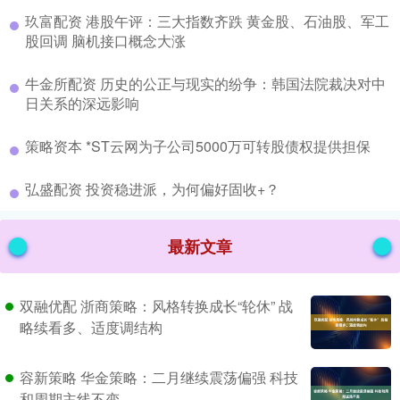
​玖富配资 港股午评：三大指数齐跌 黄金股、石油股、军工
股回调 脑机接口概念大涨
​牛金所配资 历史的公正与现实的纷争：韩国法院裁决对中
日关系的深远影响
​策略资本 *ST云网为子公司5000万可转股债权提供担保
​弘盛配资 投资稳进派，为何偏好固收+？
最新文章
双融优配 浙商策略：风格转换成长“轮休” 战
略续看多、适度调结构
容新策略 华金策略：二月继续震荡偏强 科技
和周期主线不变