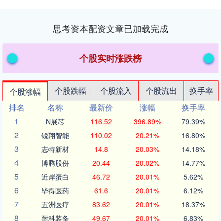
思考资本配资文章已加载完成
个股实时涨跌榜
个股跌幅
个股流入
个股流出
换手率
个股涨幅
排名
名称
最新价
涨幅
换手率
1
N展芯
116.52
396.89%
79.39%
2
锐翔智能
110.02
20.21%
16.80%
3
志特新材
14.8
20.03%
14.18%
4
博腾股份
20.44
20.02%
14.77%
5
近岸蛋白
46.72
20.01%
5.62%
6
毕得医药
61.6
20.01%
6.12%
7
五洲医疗
83.62
20.01%
18.37%
8
耐科装备
49.67
20.01%
6.83%