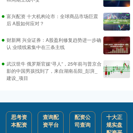
富兴配资 十大机构论市：全球商品市场巨震
后 A股如何应对？
财新网 兴业证券：A股盈利修复趋势进一步确
认 业绩线索集中在三条主线
武汉世牛 俄罗斯官媒“寻人”，25年前与普京合
影的中国男孩找到了，来自湖南岳阳_彭湃_
建设_项目
思考资
查询配
配资公
十大正
本配资
资平台
司查询
规实盘
配资平