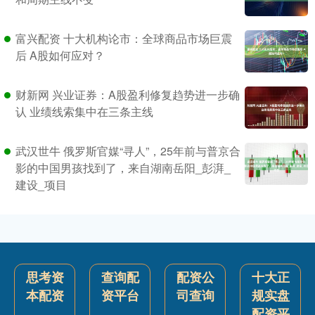
富兴配资 十大机构论市：全球商品市场巨震
后 A股如何应对？
财新网 兴业证券：A股盈利修复趋势进一步确
认 业绩线索集中在三条主线
武汉世牛 俄罗斯官媒“寻人”，25年前与普京合
影的中国男孩找到了，来自湖南岳阳_彭湃_
建设_项目
思考资
查询配
配资公
十大正
本配资
资平台
司查询
规实盘
配资平