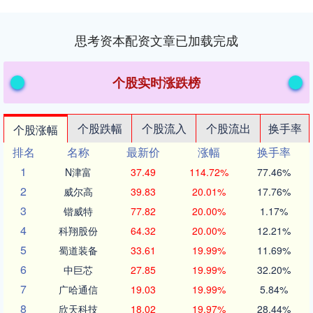
思考资本配资文章已加载完成
个股实时涨跌榜
个股跌幅
个股流入
个股流出
换手率
个股涨幅
排名
名称
最新价
涨幅
换手率
1
N津富
37.49
114.72%
77.46%
2
威尔高
39.83
20.01%
17.76%
3
锴威特
77.82
20.00%
1.17%
4
科翔股份
64.32
20.00%
12.21%
5
蜀道装备
33.61
19.99%
11.69%
6
中巨芯
27.85
19.99%
32.20%
7
广哈通信
19.03
19.99%
5.84%
8
欣天科技
18.02
19.97%
28.44%