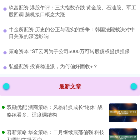
​玖富配资 港股午评：三大指数齐跌 黄金股、石油股、军工
股回调 脑机接口概念大涨
​牛金所配资 历史的公正与现实的纷争：韩国法院裁决对中
日关系的深远影响
​策略资本 *ST云网为子公司5000万可转股债权提供担保
​弘盛配资 投资稳进派，为何偏好固收+？
最新文章
双融优配 浙商策略：风格转换成长“轮休” 战
略续看多、适度调结构
容新策略 华金策略：二月继续震荡偏强 科技
和周期主线不变