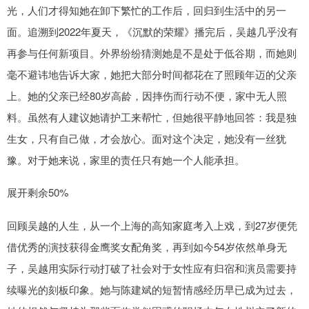
光，人们才得知她在卸下繁忙的工作后，回归到生活中的另一
面。追溯到2022年夏天，《沉默的荣耀》播完后，吴越几乎没有
再参与任何新项目。外界纷纷猜测她是不是处于低谷期，而她则
毫不避讳地告诉大家，她把大部分时间都花在了照顾年迈的父亲
上。她的父亲已经80岁高龄，因摔伤而行动不便，家中无人照
料。虽然有人建议她请护工来帮忙，但她很平静地回答：我是独
生女，只有自己做，才会放心。面对这个决定，她没有一丝犹
豫。对于她来说，家里的责任只有她一个人能承担。
展开剩余50%
回顾吴越的人生，从一个上海的高知家庭考入上戏，到27岁便凭
借优秀的演技获得金鹰奖女配角奖，再到如今54岁依然单身无
子，吴越用实际行动打破了社会对于女性应有归宿和演员需要持
续曝光的刻板印象。她与陈建斌的短暂情感经历早已成为过去，