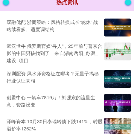
热点资讯
双融优配 浙商策略：风格转换成长“轮休” 战
略续看多、适度调结构
武汉世牛 俄罗斯官媒“寻人”，25年前与普京合
影的中国男孩找到了，来自湖南岳阳_彭湃_
建设_项目
深圳配资 风水师资格证在哪考？无量子揭秘
行业认证真相
创盈中心 一辆车7819万！刘强东的流量生
意，套路没变
泽峰资本 10月30日泰瑞转债下跌141%，转股
溢价率1262%