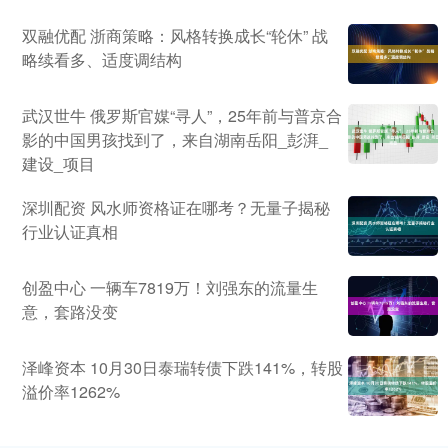
双融优配 浙商策略：风格转换成长“轮休” 战
略续看多、适度调结构
武汉世牛 俄罗斯官媒“寻人”，25年前与普京合
影的中国男孩找到了，来自湖南岳阳_彭湃_
建设_项目
深圳配资 风水师资格证在哪考？无量子揭秘
行业认证真相
创盈中心 一辆车7819万！刘强东的流量生
意，套路没变
泽峰资本 10月30日泰瑞转债下跌141%，转股
溢价率1262%