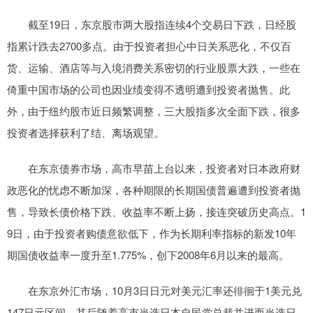
截至19日，东京股市两大股指连续4个交易日下跌，日经股
指累计跌去2700多点。由于投资者担心中日关系恶化，不仅百
货、运输、酒店等与入境消费关系密切的行业股票大跌，一些在
倚重中国市场的公司也因业绩变得不透明遭到投资者抛售。此
外，由于纽约股市近日频繁调整，三大股指多次全面下跌，很多
投资者选择获利了结、离场观望。
在东京债券市场，高市早苗上台以来，投资者对日本政府财
政恶化的忧虑不断加深，各种期限的长期国债普遍遭到投资者抛
售，导致长债价格下跌、收益率不断上扬，接连突破历史高点。1
9日，由于投资者购债意欲低下，作为长期利率指标的新发10年
期国债收益率一度升至1.775%，创下2008年6月以来的最高。
在东京外汇市场，10月3日日元对美元汇率还徘徊于1美元兑
147日元区间，其后随着高市当选日本自民党总裁并进而当选日