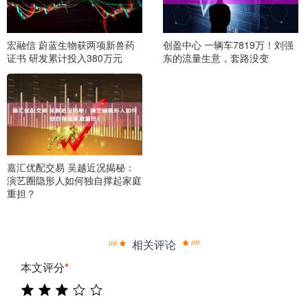
宏融信 蔚蓝生物获两项新兽药
创盈中心 一辆车7819万！刘强
证书 研发累计投入380万元
东的流量生意，套路没变
嘉汇优配交易 吴越近况揭秘：
演艺圈隐形人如何独自撑起家庭
重担？
相关评论
本文评分
*