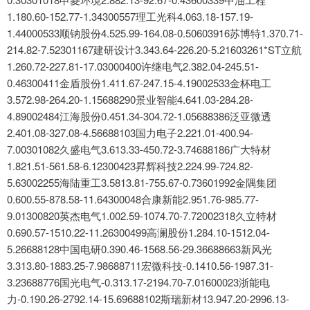
1.180.60-152.77-1.34300557理工光科4.063.18-157.19-
1.44000533顺钠股份4.525.99-164.08-0.50603916苏博特1.370.71-
214.82-7.52301167建研设计3.343.64-226.20-5.21603261*ST立航
1.260.72-227.81-17.03000400许继电气2.382.04-245.51-
0.46300411金盾股份1.411.67-247.15-4.19002533金杯电工
3.572.98-264.20-1.15688290景业智能4.641.03-284.28-
4.89002484江海股份0.451.34-304.72-1.05688386泛亚微透
2.401.08-327.08-4.56688103国力电子2.221.01-400.94-
7.00301082久盛电气3.613.33-450.72-3.74688186广大特材
1.821.51-561.58-6.12300423昇辉科技2.224.99-724.82-
5.63002255海陆重工3.5813.81-755.67-0.73601992金隅集团
0.600.55-878.58-11.64300048合康新能2.951.76-985.77-
9.01300820英杰电气1.002.59-1074.70-7.72002318久立特材
0.690.57-1510.22-11.26300499高澜股份1.284.10-1512.04-
5.26688128中国电研0.390.46-1568.56-29.36688663新风光
3.313.80-1883.25-7.98688711宏微科技-0.1410.56-1987.31-
3.23688776国光电气-0.313.17-2194.70-7.01600023浙能电
力-0.190.26-2792.14-15.69688102斯瑞新材13.947.20-2996.13-