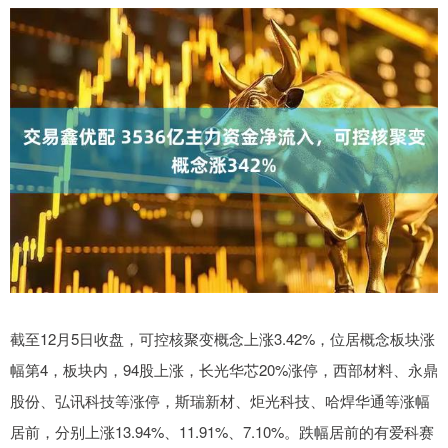
截至12月5日收盘，可控核聚变概念上涨3.42%，位居概念板块涨
幅第4，板块内，94股上涨，长光华芯20%涨停，西部材料、永鼎
股份、弘讯科技等涨停，斯瑞新材、炬光科技、哈焊华通等涨幅
居前，分别上涨13.94%、11.91%、7.10%。跌幅居前的有爱科赛