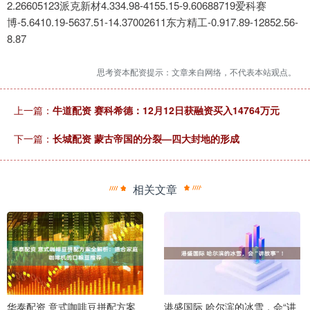
2.26605123派克新材4.334.98-4155.15-9.60688719爱科赛
博-5.6410.19-5637.51-14.37002611东方精工-0.917.89-12852.56-
8.87
思考资本配资提示：文章来自网络，不代表本站观点。
上一篇：
牛道配资 赛科希德：12月12日获融资买入14764万元
下一篇：
长城配资 蒙古帝国的分裂—四大封地的形成
相关文章
华泰配资 意式咖啡豆拼配方案
港盛国际 哈尔滨的冰雪，会“讲