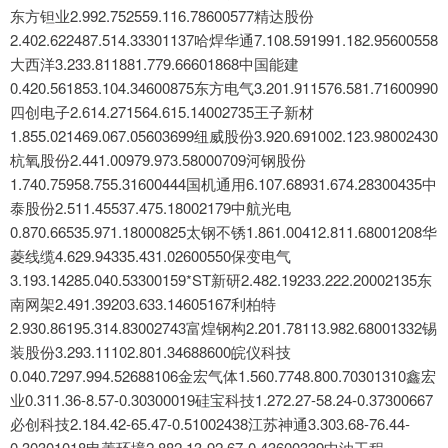
东方钽业2.992.752559.116.78600577精达股份
2.402.622487.514.33301137哈焊华通7.108.591991.182.95600558
大西洋3.233.811881.779.66601868中国能建
0.420.561853.104.34600875东方电气3.201.911576.581.71600990
四创电子2.614.271564.615.14002735王子新材
1.855.021469.067.05603699纽威股份3.920.691002.123.98002430
杭氧股份2.441.00979.973.58000709河钢股份
1.740.75958.755.31600444国机通用6.107.68931.674.28300435中
泰股份2.511.45537.475.18002179中航光电
0.870.66535.971.18000825太钢不锈1.861.00412.811.68001208华
菱线缆4.629.94335.431.02600550保变电气
3.193.14285.040.53300159*ST新研2.482.19233.222.20002135东
南网架2.491.39203.633.14605167利柏特
2.930.86195.314.83002743富煌钢构2.201.78113.982.68001332锡
装股份3.293.11102.801.34688600皖仪科技
0.040.7297.994.52688106金宏气体1.560.7748.800.70301310鑫宏
业0.311.36-8.57-0.30300019硅宝科技1.272.27-58.24-0.37300667
必创科技2.184.42-65.47-0.51002438江苏神通3.303.68-76.44-
0.30301018申菱环境2.882.13-92.67-0.43600339中油工程