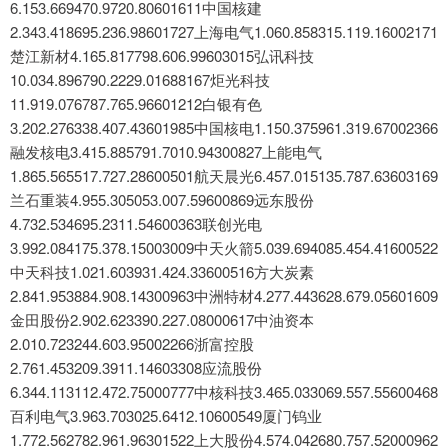
6.153.669470.9720.80601611中国核建
2.343.418695.236.98601727上海电气1.060.858315.119.16002171
楚江新材4.165.817798.606.99603015弘讯科技
10.034.896790.2229.01688167炬光科技
11.919.076787.765.96601212白银有色
3.202.276338.407.43601985中国核电1.150.375961.319.67002366
融发核电3.415.885791.7010.94300827上能电气
1.865.565517.727.28600501航天晨光6.457.015135.787.63603169
兰石重装4.955.305053.007.59600869远东股份
4.732.534695.2311.54600363联创光电
3.992.084175.378.15003009中天火箭5.039.694085.454.41600522
中天科技1.021.603931.424.33600516方大炭素
2.841.953884.908.14300963中洲特材4.277.443628.679.05601609
金田股份2.902.623390.227.08000617中油资本
2.010.723244.603.95002266浙富控股
2.761.453209.3911.14603308应流股份
6.344.113112.472.75000777中核科技3.465.033069.557.55600468
百利电气3.963.703025.6412.10600549厦门钨业
1.772.562782.961.96301522上大股份4.574.042680.757.52000962