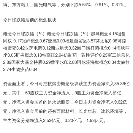
博、东方精工、国光电气等，分别下跌5.64%、0.91%、0.31%。
今日涨跌幅居前的概念板块
概念今日涨跌幅（%）概念今日涨跌幅（%）超导概念4.15租售
同权-0.17光纤概念3.67流感0.03福建自贸区3.57芬太尼0.08可控
核聚变3.42医药电商0.12商业航天3.32幽门螺杆菌概念0.14海峡两
岸3.05肝炎概念0.18特高压2.94仿制药一致性评价0.23军工信息化
2.89国家大基金持股0.29数字水印2.80阿尔茨海默概念0.34太赫兹
2.74生物疫苗0.34
资金面上看，今日可控核聚变概念板块获主力资金净流入35.36亿
元，其中，60股获主力资金净流入，9股主力资金净流入超亿
元，净流入资金居首的是永鼎股份，今日主力资金净流入9.62亿
元，净流入资金居前的还有西部材料、长光华芯、冰轮环境等，
主力资金分别净流入3.53亿元、3.20亿元、1.93亿元。