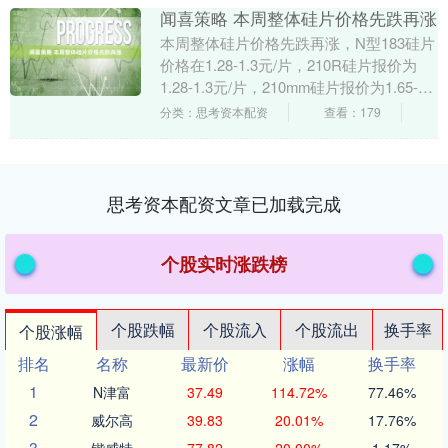
闻喜策略 本周整体硅片价格先跌再涨
本周整体硅片价格先跌再涨，N型183硅片
价格在1.28-1.3元/片，210R硅片报价为
1.28-1.3元/片，210mm硅片报价为1.65-1.7
元/片。本周....
分类：思考资本配资
查看：179
思考资本配资文章已加载完成
个股实时涨跌榜
个股跌幅
个股流入
个股流出
换手率
个股涨幅
排名
名称
最新价
涨幅
换手率
1
N津富
37.49
114.72%
77.46%
2
威尔高
39.83
20.01%
17.76%
3