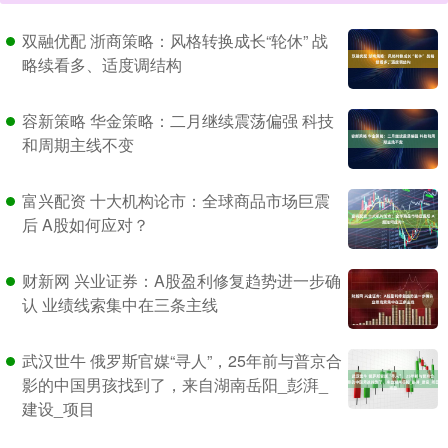
双融优配 浙商策略：风格转换成长“轮休” 战
略续看多、适度调结构
容新策略 华金策略：二月继续震荡偏强 科技
和周期主线不变
富兴配资 十大机构论市：全球商品市场巨震
后 A股如何应对？
财新网 兴业证券：A股盈利修复趋势进一步确
认 业绩线索集中在三条主线
武汉世牛 俄罗斯官媒“寻人”，25年前与普京合
影的中国男孩找到了，来自湖南岳阳_彭湃_
建设_项目