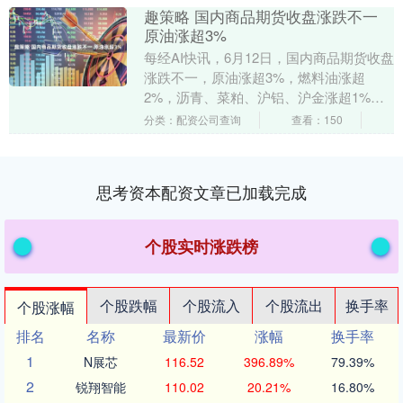
趣策略 国内商品期货收盘涨跌不一
原油涨超3%
每经AI快讯，6月12日，国内商品期货收盘
涨跌不一，原油涨超3%，燃料油涨超
2%，沥青、菜粕、沪铝、沪金涨超1%，
跌幅方面，焦煤、纯碱跌超2%趣策略，橡
分类：配资公司查询
查看：150
胶、纸浆....
思考资本配资文章已加载完成
个股实时涨跌榜
个股跌幅
个股流入
个股流出
换手率
个股涨幅
排名
名称
最新价
涨幅
换手率
1
N展芯
116.52
396.89%
79.39%
2
锐翔智能
110.02
20.21%
16.80%