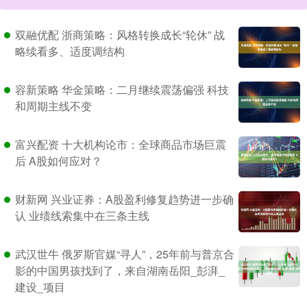
双融优配 浙商策略：风格转换成长“轮休” 战
略续看多、适度调结构
容新策略 华金策略：二月继续震荡偏强 科技
和周期主线不变
富兴配资 十大机构论市：全球商品市场巨震
后 A股如何应对？
财新网 兴业证券：A股盈利修复趋势进一步确
认 业绩线索集中在三条主线
武汉世牛 俄罗斯官媒“寻人”，25年前与普京合
影的中国男孩找到了，来自湖南岳阳_彭湃_
建设_项目