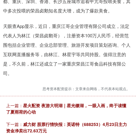
都、重庆、深圳、香港、长沙五座城市追着甲亢哥投喂美食，其
中多次投喂的荣昌卤鹅知名度大增，成为了爆款美食。
天眼查App显示，近日，重庆江哥企业管理有限公司成立，法定
代表人为林江（荣昌卤鹅哥），注册资本100万人民币，经营范
围包括企业管理、企业总部管理、旅游开发项目策划咨询、个人
互联网直播服务等，由林江、林星宇等共同持股。值得注意的
是，不久前，林江还成立了一家重庆荣昌江哥食品科技有限公
司。
思考资本配资提示：文章来自网络，不代表本站观点。
上一篇：
星火配资 夜游大明湖｜星光缀湖，一眼入画，终于读懂
了夏雨荷的心动
下一篇：
威力财 股票行情快报：英诺特（688253）4月23日主力
资金净卖出72.63万元