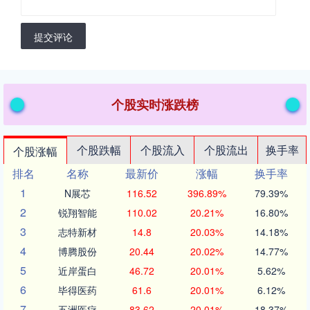
提交评论
个股实时涨跌榜
个股跌幅
个股流入
个股流出
换手率
个股涨幅
排名
名称
最新价
涨幅
换手率
1
N展芯
116.52
396.89%
79.39%
2
锐翔智能
110.02
20.21%
16.80%
3
志特新材
14.8
20.03%
14.18%
4
博腾股份
20.44
20.02%
14.77%
5
近岸蛋白
46.72
20.01%
5.62%
6
毕得医药
61.6
20.01%
6.12%
7
五洲医疗
83.62
20.01%
18.37%