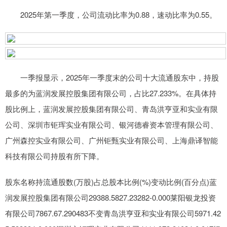
2025年第一季度，公司流动比率为0.88，速动比率为0.55。
一季报显示，2025年一季度末的公司十大流通股东中，持股
最多的为蓝润发展控股集团有限公司，占比27.233%。在具体持
股比例上，蓝润发展控股集团有限公司、青岛洪亨亚和实业有限
公司、深圳市钜珲实业有限公司、银河德睿资本管理有限公司、
广州森控实业有限公司、广州钜甄实业有限公司、上海鼎译智能
科技有限公司持股有所下降。
股东名称持流通股数(万股)占总股本比例(%)变动比例(百分点)蓝
润发展控股集团有限公司29388.5827.23282-0.000莱阳银龙投资
有限公司7867.67.290483不变青岛洪亨亚和实业有限公司5971.42