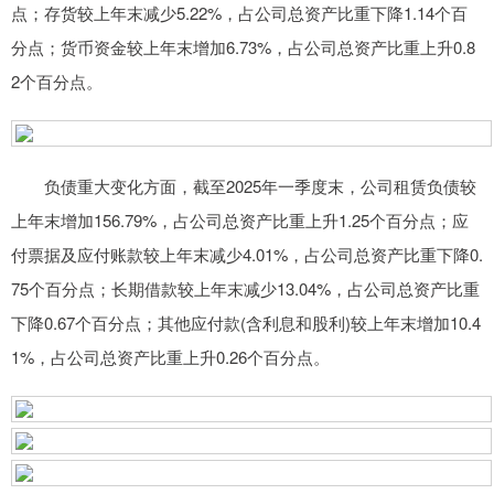
点；存货较上年末减少5.22%，占公司总资产比重下降1.14个百
分点；货币资金较上年末增加6.73%，占公司总资产比重上升0.8
2个百分点。
负债重大变化方面，截至2025年一季度末，公司租赁负债较
上年末增加156.79%，占公司总资产比重上升1.25个百分点；应
付票据及应付账款较上年末减少4.01%，占公司总资产比重下降0.
75个百分点；长期借款较上年末减少13.04%，占公司总资产比重
下降0.67个百分点；其他应付款(含利息和股利)较上年末增加10.4
1%，占公司总资产比重上升0.26个百分点。