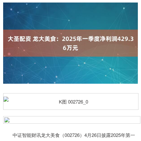
中证智能财讯龙大美食（002726）4月26日披露2025年第一