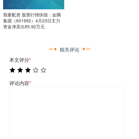
我要配资 股票行情快报：金隅
集团（601992）4月23日主力
资金净卖出85.92万元
相关评论
本文评分
*
评论内容
*